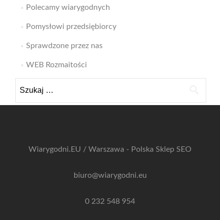
Polecamy wiarygodnych
Pomysłowi przedsiębiorcy
Sprawdzone przez nas
WEB Rozmaitości
Szukaj:
Wiarygodni.EU / Warszawa - Polska
Sklep SEO
biuro@wiarygodni.eu
0 232 548 954