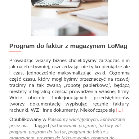
Program do faktur z magazynem LoMag
Prowadząc własny biznes chcielibyśmy zarządzać nim
jak najefektywniej, oszczędzając nie tylko pieniądze ale
i czas, jednocześnie maksymalizując zyski. Ogromną
część czasu, który moglibyśmy przeznaczyć na rozwój
tracimy na tak zwaną „robotę papierkową”, będącą
niestety integralną częścią prowadzenia własnej firmy.
Wiele obecnie funkcjonujących przedsiębiorców
tworzy dokumentację wypisując ręcznie faktury,
Read
rachunki, WZ i inne dokumenty. Niekończące się
[…]
more
Opublikowany w
Polecamy wiarygodnych
,
Sprawdzone
about
przez nas
Tagged
fakturowanie program
,
faktury vat
Program
program
,
program do faktur
,
program do faktur z
do
magazynem
,
program do fakturowania
,
program do