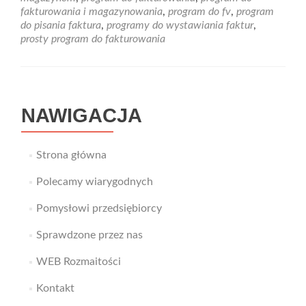
faktur
fakturowania i magazynowania
,
program do fv
,
program
z
do pisania faktura
,
programy do wystawiania faktur
,
magazyne
prosty program do fakturowania
LoMag
NAWIGACJA
Strona główna
Polecamy wiarygodnych
Pomysłowi przedsiębiorcy
Sprawdzone przez nas
WEB Rozmaitości
Kontakt