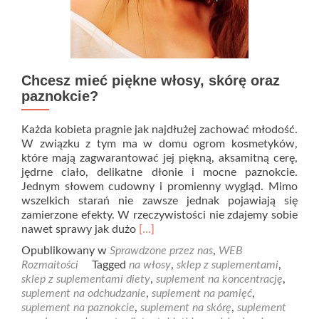
Chcesz mieć piękne włosy, skórę oraz
paznokcie?
Każda kobieta pragnie jak najdłużej zachować młodość.
W związku z tym ma w domu ogrom kosmetyków,
które mają zagwarantować jej piękną, aksamitną cerę,
jędrne ciało, delikatne dłonie i mocne paznokcie.
Jednym słowem cudowny i promienny wygląd. Mimo
wszelkich starań nie zawsze jednak pojawiają się
zamierzone efekty. W rzeczywistości nie zdajemy sobie
Read
nawet sprawy jak dużo
[…]
more
Opublikowany w
Sprawdzone przez nas
,
WEB
about
Rozmaitości
Tagged
na włosy
,
sklep z suplementami
,
Chcesz
sklep z suplementami diety
,
suplement na koncentrację
,
mieć
suplement na odchudzanie
,
suplement na pamięć
,
piękne
suplement na paznokcie
,
suplement na skórę
,
suplement
włosy,