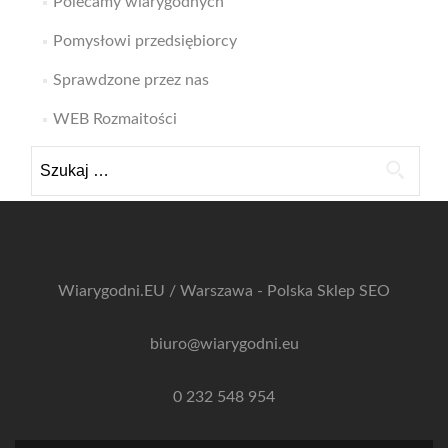
Polecamy wiarygodnych
Pomysłowi przedsiębiorcy
Sprawdzone przez nas
WEB Rozmaitości
Szukaj:
Wiarygodni.EU / Warszawa - Polska
Sklep SEO
biuro@wiarygodni.eu
0 232 548 954