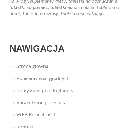
na włosy
,
suplementy diety
,
tabletki na odchudzanie
,
skórę
tabletki na pamięć
,
tabletki na paznokcie
,
tabletki na
oraz
skórę
,
tabletki na włosy
,
tabletki odchudzające
paznokcie?
NAWIGACJA
Strona główna
Polecamy wiarygodnych
Pomysłowi przedsiębiorcy
Sprawdzone przez nas
WEB Rozmaitości
Kontakt