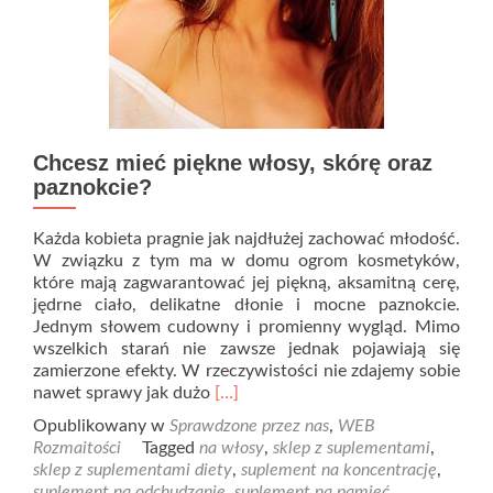
Chcesz mieć piękne włosy, skórę oraz
paznokcie?
Każda kobieta pragnie jak najdłużej zachować młodość.
W związku z tym ma w domu ogrom kosmetyków,
które mają zagwarantować jej piękną, aksamitną cerę,
jędrne ciało, delikatne dłonie i mocne paznokcie.
Jednym słowem cudowny i promienny wygląd. Mimo
wszelkich starań nie zawsze jednak pojawiają się
zamierzone efekty. W rzeczywistości nie zdajemy sobie
Read
nawet sprawy jak dużo
[…]
more
Opublikowany w
Sprawdzone przez nas
,
WEB
about
Rozmaitości
Tagged
na włosy
,
sklep z suplementami
,
Chcesz
sklep z suplementami diety
,
suplement na koncentrację
,
mieć
suplement na odchudzanie
,
suplement na pamięć
,