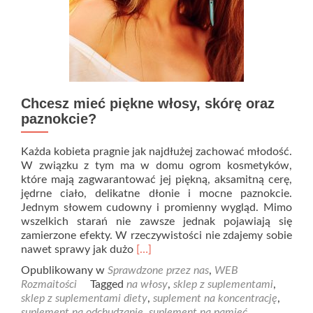
Chcesz mieć piękne włosy, skórę oraz
paznokcie?
Każda kobieta pragnie jak najdłużej zachować młodość.
W związku z tym ma w domu ogrom kosmetyków,
które mają zagwarantować jej piękną, aksamitną cerę,
jędrne ciało, delikatne dłonie i mocne paznokcie.
Jednym słowem cudowny i promienny wygląd. Mimo
wszelkich starań nie zawsze jednak pojawiają się
zamierzone efekty. W rzeczywistości nie zdajemy sobie
Read
nawet sprawy jak dużo
[…]
more
Opublikowany w
Sprawdzone przez nas
,
WEB
about
Rozmaitości
Tagged
na włosy
,
sklep z suplementami
,
Chcesz
sklep z suplementami diety
,
suplement na koncentrację
,
mieć
suplement na odchudzanie
,
suplement na pamięć
,