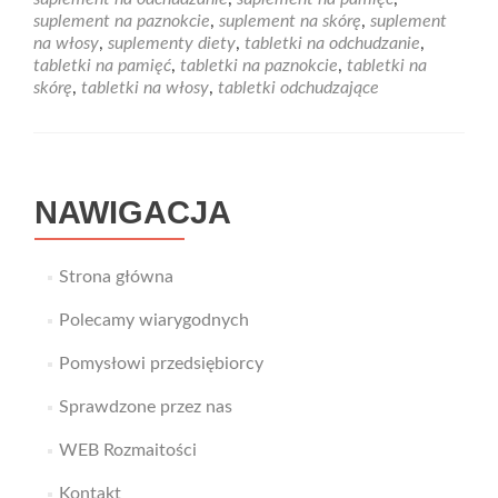
piękne
suplement na paznokcie
,
suplement na skórę
,
suplement
włosy,
na włosy
,
suplementy diety
,
tabletki na odchudzanie
,
skórę
tabletki na pamięć
,
tabletki na paznokcie
,
tabletki na
oraz
skórę
,
tabletki na włosy
,
tabletki odchudzające
paznokcie?
NAWIGACJA
Strona główna
Polecamy wiarygodnych
Pomysłowi przedsiębiorcy
Sprawdzone przez nas
WEB Rozmaitości
Kontakt