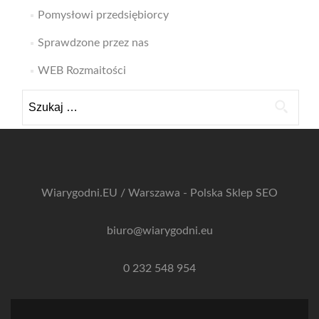
Pomysłowi przedsiębiorcy
Sprawdzone przez nas
WEB Rozmaitości
Szukaj:
Wiarygodni.EU / Warszawa - Polska
Sklep SEO
biuro@wiarygodni.eu
0 232 548 954