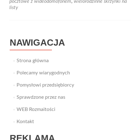
pocztowe z wideodomofonem
,
wielorodzinne skrzynki na
listy
listy
z
wideodomofonem
NAWIGACJA
Strona główna
Polecamy wiarygodnych
Pomysłowi przedsiębiorcy
Sprawdzone przez nas
WEB Rozmaitości
Kontakt
REKLAMA