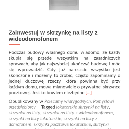
Zainwestuj w skrzynkę na listy z
wideodomofonem
Podczas budowy własnego domu wiadomo, że każdy
skupia się przede wszystkim na zasadniczych
sprawach, aby jak najszybciej ukończyć budowę i móc
się wprowadzić. Gdy już nareszcie wszystko jest
skończone i możemy to zrobić, często zapominamy o
jednej kluczowej rzeczy, która powinna być przy
każdym domu, mowa mianowicie o prywatnej skrzynce
Read
pocztowej. Jest to bowiem niezbędne
[…]
more
Opublikowany w
Polecamy wiarygodnych
,
Pomysłowi
about
przedsiębiorcy
Tagged
lokatorskie skrzynki na listy
,
Zainwestuj
skrzynka na listy
,
skrzynka na listy z wideodomofonem
,
w
skrzynki na listy lokatorskie
,
skrzynki na listy z
skrzynkę
domofonem
,
skrzynki pocztowe lokatorskie
,
skrzynki
na