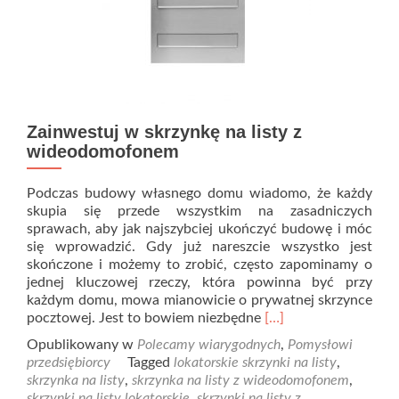
Zainwestuj w skrzynkę na listy z
wideodomofonem
Podczas budowy własnego domu wiadomo, że każdy
skupia się przede wszystkim na zasadniczych
sprawach, aby jak najszybciej ukończyć budowę i móc
się wprowadzić. Gdy już nareszcie wszystko jest
skończone i możemy to zrobić, często zapominamy o
jednej kluczowej rzeczy, która powinna być przy
każdym domu, mowa mianowicie o prywatnej skrzynce
Read
pocztowej. Jest to bowiem niezbędne
[…]
more
Opublikowany w
Polecamy wiarygodnych
,
Pomysłowi
about
przedsiębiorcy
Tagged
lokatorskie skrzynki na listy
,
Zainwestuj
skrzynka na listy
,
skrzynka na listy z wideodomofonem
,
w
skrzynki na listy lokatorskie
,
skrzynki na listy z