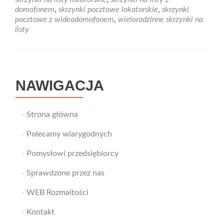
skrzynkę
domofonem
,
skrzynki pocztowe lokatorskie
,
skrzynki
na
pocztowe z wideodomofonem
,
wielorodzinne skrzynki na
listy
listy
z
wideodomofonem
NAWIGACJA
Strona główna
Polecamy wiarygodnych
Pomysłowi przedsiębiorcy
Sprawdzone przez nas
WEB Rozmaitości
Kontakt