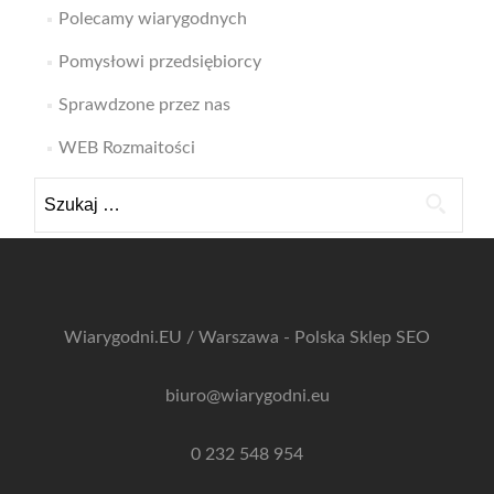
Polecamy wiarygodnych
Pomysłowi przedsiębiorcy
Sprawdzone przez nas
WEB Rozmaitości
Szukaj:
Wiarygodni.EU / Warszawa - Polska
Sklep SEO
biuro@wiarygodni.eu
0 232 548 954