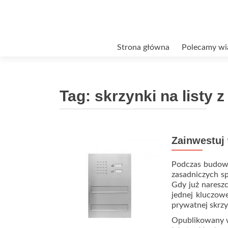
Przejdź
Strona główna
Polecamy wi
do
treści
Tag:
skrzynki na listy
Zainwestuj
Podczas budowy
zasadniczych s
Gdy już naresz
jednej kluczow
prywatnej skrz
Opublikowany