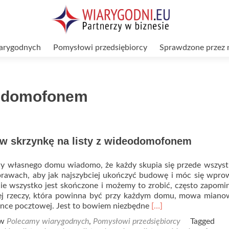
arygodnych
Pomysłowi przedsiębiorcy
Sprawdzone przez 
 z domofonem
 w skrzynkę na listy z wideodomofonem
 własnego domu wiadomo, że każdy skupia się przede wszyst
prawach, aby jak najszybciej ukończyć budowę i móc się wpro
cie wszystko jest skończone i możemy to zrobić, często zapom
ej rzeczy, która powinna być przy każdym domu, mowa mianow
Read
ynce pocztowej. Jest to bowiem niezbędne
[…]
more
 w
Polecamy wiarygodnych
,
Pomysłowi przedsiębiorcy
Tagged
about