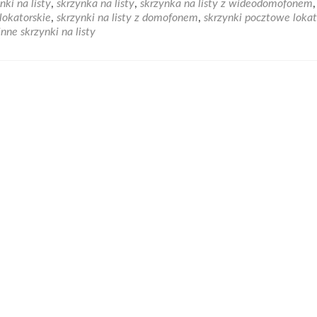
nki na listy
,
skrzynka na listy
,
skrzynka na listy z wideodomofonem
,
Zainwestuj
 lokatorskie
,
skrzynki na listy z domofonem
,
skrzynki pocztowe lokat
w
nne skrzynki na listy
skrzynkę
na
listy
z
wideodomofonem