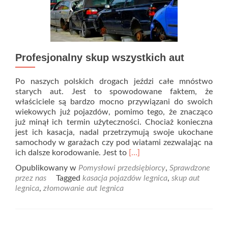
Profesjonalny skup wszystkich aut
Po naszych polskich drogach jeździ całe mnóstwo
starych aut. Jest to spowodowane faktem, że
właściciele są bardzo mocno przywiązani do swoich
wiekowych już pojazdów, pomimo tego, że znacząco
już minął ich termin użyteczności. Chociaż konieczna
jest ich kasacja, nadal przetrzymują swoje ukochane
samochody w garażach czy pod wiatami zezwalając na
Read
ich dalsze korodowanie. Jest to
[…]
more
Opublikowany w
Pomysłowi przedsiębiorcy
,
Sprawdzone
about
przez nas
Tagged
kasacja pojazdów legnica
,
skup aut
Profesjonalny
legnica
,
złomowanie aut legnica
skup
wszystkich
aut