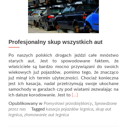
Profesjonalny skup wszystkich aut
Po naszych polskich drogach jeździ całe mnóstwo
starych aut. Jest to spowodowane faktem, że
właściciele są bardzo mocno przywiązani do swoich
wiekowych już pojazdów, pomimo tego, że znacząco
już minął ich termin użyteczności. Chociaż konieczna
jest ich kasacja, nadal przetrzymują swoje ukochane
samochody w garażach czy pod wiatami zezwalając na
Read
ich dalsze korodowanie. Jest to
[…]
more
Opublikowany w
Pomysłowi przedsiębiorcy
,
Sprawdzone
about
przez nas
Tagged
kasacja pojazdów legnica
,
skup aut
Profesjonalny
legnica
,
złomowanie aut legnica
skup
wszystkich