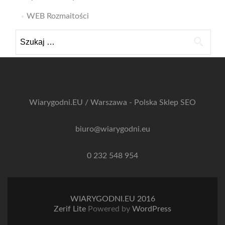
WEB Rozmaitości
Szukaj:
Wiarygodni.EU / Warszawa - Polska
Sklep SEO
biuro@wiarygodni.eu
0 232 548 954
WIARYGODNI.EU 2016
Zerif Lite
Powered by
WordPress