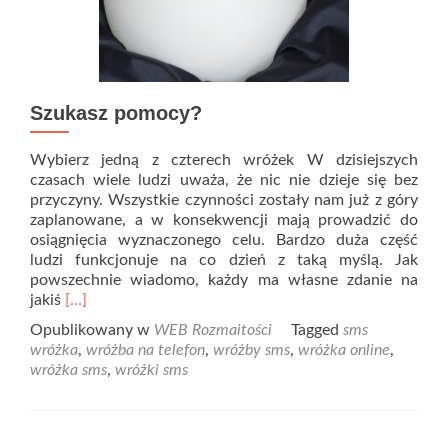
Szukasz pomocy?
Wybierz jedną z czterech wróżek W dzisiejszych
czasach wiele ludzi uważa, że nic nie dzieje się bez
przyczyny. Wszystkie czynności zostały nam już z góry
zaplanowane, a w konsekwencji mają prowadzić do
osiągnięcia wyznaczonego celu. Bardzo duża część
ludzi funkcjonuje na co dzień z taką myślą. Jak
powszechnie wiadomo, każdy ma własne zdanie na
Read
jakiś
[…]
more
Opublikowany w
WEB Rozmaitości
Tagged
sms
about
wróżka
,
wróżba na telefon
,
wróżby sms
,
wróżka online
,
Szukasz
wróżka sms
,
wróżki sms
pomocy?