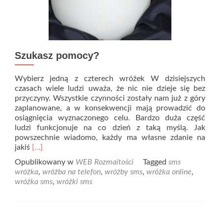
Szukasz pomocy?
Wybierz jedną z czterech wróżek W dzisiejszych
czasach wiele ludzi uważa, że nic nie dzieje się bez
przyczyny. Wszystkie czynności zostały nam już z góry
zaplanowane, a w konsekwencji mają prowadzić do
osiągnięcia wyznaczonego celu. Bardzo duża część
ludzi funkcjonuje na co dzień z taką myślą. Jak
powszechnie wiadomo, każdy ma własne zdanie na
Read
jakiś
[…]
more
Opublikowany w
WEB Rozmaitości
Tagged
sms
about
wróżka
,
wróżba na telefon
,
wróżby sms
,
wróżka online
,
Szukasz
wróżka sms
,
wróżki sms
pomocy?