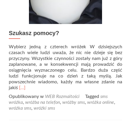
Szukasz pomocy?
Wybierz jedną z czterech wróżek W dzisiejszych
czasach wiele ludzi uważa, że nic nie dzieje się bez
przyczyny. Wszystkie czynności zostały nam już z góry
zaplanowane, a w konsekwencji mają prowadzić do
osiągnięcia wyznaczonego celu. Bardzo duża część
ludzi funkcjonuje na co dzień z taką myślą. Jak
powszechnie wiadomo, każdy ma własne zdanie na
Read
jakiś
[…]
more
Opublikowany w
WEB Rozmaitości
Tagged
sms
about
wróżka
,
wróżba na telefon
,
wróżby sms
,
wróżka online
,
Szukasz
wróżka sms
,
wróżki sms
pomocy?