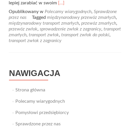
Read
lepiej zarabiać w swoim
[…]
more
Opublikowany w
Polecamy wiarygodnych
,
Sprawdzone
about
przez nas
Tagged
międzynarodowy przewóz zmarłych
,
Międzynarodowy
międzynarodowy transport zmarłych
,
przewóz zmarłych
,
przewóz
przewóz zwłok
,
sprowadzenie zwłok z zagranicy
,
transport
zmarłych
zmarłych
,
transport zwłok
,
transport zwłok do polski
,
transport zwłok z zagranicy
NAWIGACJA
Strona główna
Polecamy wiarygodnych
Pomysłowi przedsiębiorcy
Sprawdzone przez nas