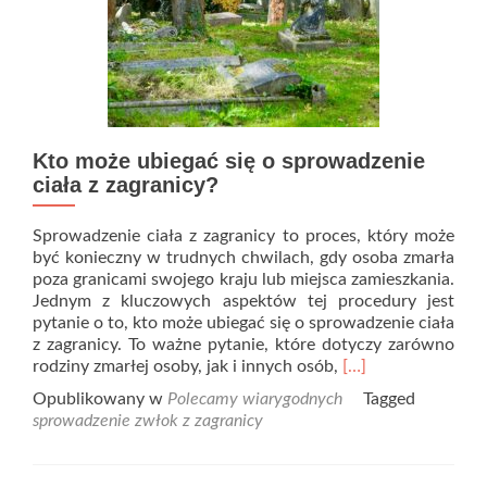
Kto może ubiegać się o sprowadzenie
ciała z zagranicy?
Sprowadzenie ciała z zagranicy to proces, który może
być konieczny w trudnych chwilach, gdy osoba zmarła
poza granicami swojego kraju lub miejsca zamieszkania.
Jednym z kluczowych aspektów tej procedury jest
pytanie o to, kto może ubiegać się o sprowadzenie ciała
z zagranicy. To ważne pytanie, które dotyczy zarówno
Read
rodziny zmarłej osoby, jak i innych osób,
[…]
more
Opublikowany w
Polecamy wiarygodnych
Tagged
about
sprowadzenie zwłok z zagranicy
Kto
może
ubiegać