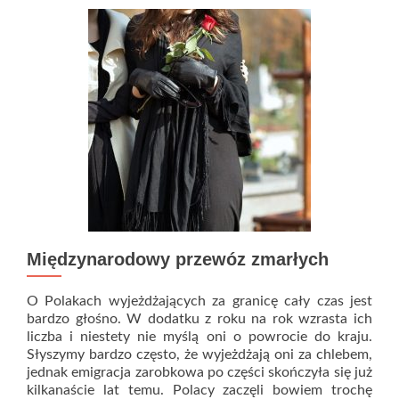
się
o
sprowadzenie
ciała
z
zagranicy?
Międzynarodowy przewóz zmarłych
O Polakach wyjeżdżających za granicę cały czas jest
bardzo głośno. W dodatku z roku na rok wzrasta ich
liczba i niestety nie myślą oni o powrocie do kraju.
Słyszymy bardzo często, że wyjeżdżają oni za chlebem,
jednak emigracja zarobkowa po części skończyła się już
kilkanaście lat temu. Polacy zaczęli bowiem trochę