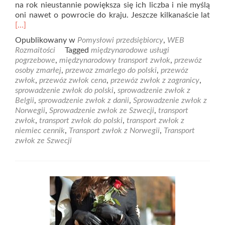
na rok nieustannie powiększa się ich liczba i nie myślą
Rea
oni nawet o powrocie do kraju. Jeszcze kilkanaście lat
mor
[…]
abo
Opublikowany w
Pomysłowi przedsiębiorcy
,
WEB
Tran
Rozmaitości
Tagged
międzynarodowe usługi
zwł
pogrzebowe
,
międzynarodowy transport zwłok
,
przewóz
z
osoby zmarłej
,
przewoz zmarlego do polski
,
przewóz
Angl
zwłok
,
przewóz zwłok cena
,
przewóz zwłok z zagranicy
,
sprowadzenie zwłok do polski
,
sprowadzenie zwłok z
Belgii
,
sprowadzenie zwłok z danii
,
Sprowadzenie zwłok z
Norwegii
,
Sprowadzenie zwłok ze Szwecji
,
transport
zwłok
,
transport zwłok do polski
,
transport zwłok z
niemiec cennik
,
Transport zwłok z Norwegii
,
Transport
zwłok ze Szwecji