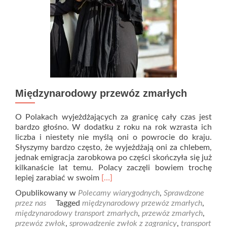
Międzynarodowy przewóz zmarłych
O Polakach wyjeżdżających za granicę cały czas jest
bardzo głośno. W dodatku z roku na rok wzrasta ich
liczba i niestety nie myślą oni o powrocie do kraju.
Słyszymy bardzo często, że wyjeżdżają oni za chlebem,
jednak emigracja zarobkowa po części skończyła się już
kilkanaście lat temu. Polacy zaczęli bowiem trochę
Read
lepiej zarabiać w swoim
[…]
more
Opublikowany w
Polecamy wiarygodnych
,
Sprawdzone
about
przez nas
Tagged
międzynarodowy przewóz zmarłych
,
Międzynarodowy
międzynarodowy transport zmarłych
,
przewóz zmarłych
,
przewóz
przewóz zwłok
,
sprowadzenie zwłok z zagranicy
,
transport