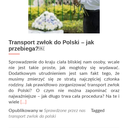
Transport zwłok do Polski – jak
przebiega?￼
Sprowadzenie do kraju ciała bliskiej nam osoby, wcale
nie jest takie proste, jak mogłoby się wydawać.
Dodatkowym utrudnieniem jest sam fakt tego, że
musimy zmierzyć się ze stratą najczęściej członka
rodziny. Jak prawidłowo zorganizować transport zwłok
do Polski? O czym nie można zapominać oraz
najważniejsze – jak długo trwa cała procedura? Na te i
Read
wiele
[…]
more
Opublikowany w
Sprawdzone przez nas
Tagged
about
transport zwłok do polski
Transport
zwłok