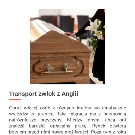
do
Polski
–
jak
przebiega?
￼
Transport zwłok z Anglii
Coraz więcej osób z różnych krajów systematycznie
wyjeżdża za granicę. Taka migracja ma z pewnością
najróżniejsze przyczyny. Między innymi chcą oni
znaleźć bardziej opłacalną pracę. Rynek otwiera
bowiem przed nimi nowe możliwości. Poza tym z roku