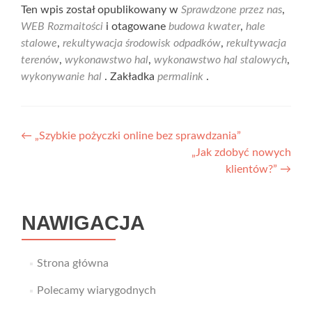
Ten wpis został opublikowany w
Sprawdzone przez nas
,
WEB Rozmaitości
i otagowane
budowa kwater
,
hale
stalowe
,
rekultywacja środowisk odpadków
,
rekultywacja
terenów
,
wykonawstwo hal
,
wykonawstwo hal stalowych
,
wykonywanie hal
. Zakładka
permalink
.
Nawigacja
←
„Szybkie pożyczki online bez sprawdzania”
„Jak zdobyć nowych
wpisu
klientów?”
→
NAWIGACJA
Strona główna
Polecamy wiarygodnych