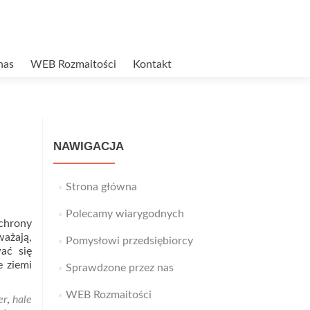
nas
WEB Rozmaitości
Kontakt
NAWIGACJA
Strona główna
Polecamy wiarygodnych
chrony
ważają,
Pomysłowi przedsiębiorcy
ać się
e ziemi
Sprawdzone przez nas
WEB Rozmaitości
er
,
hale