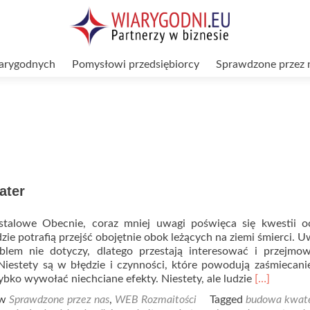
arygodnych
Pomysłowi przedsiębiorcy
Sprawdzone przez 
ater
stalowe Obecnie, coraz mniej uwagi poświęca się kwestii o
zie potrafią przejść obojętnie obok leżących na ziemi śmierci. U
blem nie dotyczy, dlatego przestają interesować i przejmow
Niestety są w błędzie i czynności, które powodują zaśmiecani
Read
bko wywołać niechciane efekty. Niestety, ale ludzie
[…]
more
 w
Sprawdzone przez nas
,
WEB Rozmaitości
Tagged
budowa kwat
about