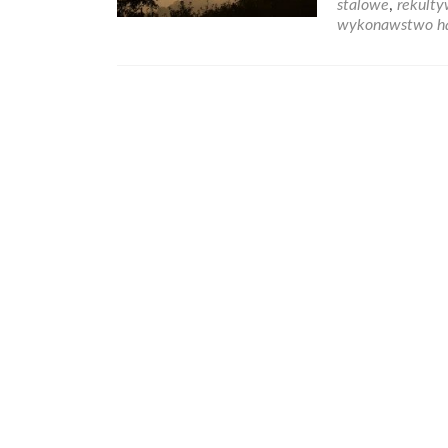
stalowe
,
rekult
wykonawstwo ha