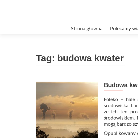
Przejdź
Strona główna
Polecamy wi
do
treści
Tag:
budowa kwater
Budowa kw
Foleko – hale 
środowiska. Lud
że ich ten pro
środowiskiem. 
mogą bardzo szy
Opublikowany