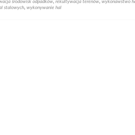
ywacja środowisk odpadków
,
rekultywacja terenów
,
wykonawstwo h
Budowa
l stalowych
,
wykonywanie hal
kwater