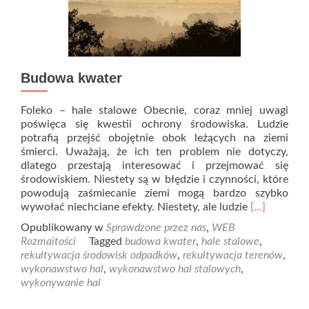
Budowa kwater
Foleko – hale stalowe Obecnie, coraz mniej uwagi
poświęca się kwestii ochrony środowiska. Ludzie
potrafią przejść obojętnie obok leżących na ziemi
śmierci. Uważają, że ich ten problem nie dotyczy,
dlatego przestają interesować i przejmować się
środowiskiem. Niestety są w błędzie i czynności, które
powodują zaśmiecanie ziemi mogą bardzo szybko
Read
wywołać niechciane efekty. Niestety, ale ludzie
[…]
more
Opublikowany w
Sprawdzone przez nas
,
WEB
about
Rozmaitości
Tagged
budowa kwater
,
hale stalowe
,
Budowa
rekultywacja środowisk odpadków
,
rekultywacja terenów
,
kwater
wykonawstwo hal
,
wykonawstwo hal stalowych
,
wykonywanie hal