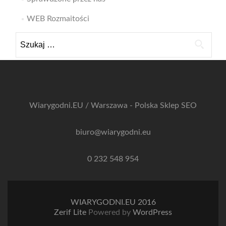
WEB Rozmaitości
Szukaj:
Wiarygodni.EU / Warszawa - Polska
Sklep SEO
biuro@wiarygodni.eu
0 232 548 954
WIARYGODNI.EU 2016
Zerif Lite
Powered by
WordPress