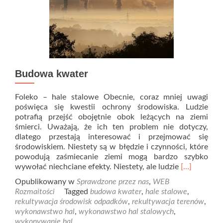
Budowa kwater
Foleko – hale stalowe Obecnie, coraz mniej uwagi
poświęca się kwestii ochrony środowiska. Ludzie
potrafią przejść obojętnie obok leżących na ziemi
śmierci. Uważają, że ich ten problem nie dotyczy,
dlatego przestają interesować i przejmować się
środowiskiem. Niestety są w błędzie i czynności, które
powodują zaśmiecanie ziemi mogą bardzo szybko
Read
wywołać niechciane efekty. Niestety, ale ludzie
[…]
more
Opublikowany w
Sprawdzone przez nas
,
WEB
about
Rozmaitości
Tagged
budowa kwater
,
hale stalowe
,
Budowa
rekultywacja środowisk odpadków
,
rekultywacja terenów
,
kwater
wykonawstwo hal
,
wykonawstwo hal stalowych
,
wykonywanie hal