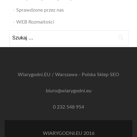
Sprawdzone przez nas
WEB Rozmaitości
Szukaj:
Wiarygodni.EU / Warszawa - Polska
Sklep SEO
biuro@wiarygodni.eu
0 232 548 954
WIARYGODNI.EU 2016