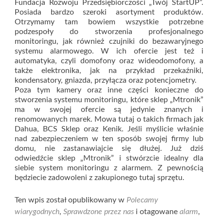
Fundacja Rozwoju Przedsiębiorczości „Twój StartUP”.
Posiada bardzo szeroki asortyment produktów.
Otrzymamy tam bowiem wszystkie potrzebne
podzespoły do stworzenia profesjonalnego
monitoringu, jak również czujniki do bezawaryjnego
systemu alarmowego. W ich ofercie jest też i
automatyka, czyli domofony oraz wideodomofony, a
także elektronika, jak na przykład przekaźniki,
kondensatory, gniazda, przyłącza oraz potencjometry.
Poza tym kamery oraz inne części konieczne do
stworzenia systemu monitoringu, które sklep „Mtronik”
ma w swojej ofercie są jedynie znanych i
renomowanych marek. Mowa tutaj o takich firmach jak
Dahua, BCS Sklep oraz Kenik. Jeśli myślicie właśnie
nad zabezpieczeniem w ten sposób swojej firmy lub
domu, nie zastanawiajcie się dłużej. Już dziś
odwiedźcie sklep „Mtronik” i stwórzcie idealny dla
siebie system monitoringu z alarmem. Z pewnością
będziecie zadowoleni z zakupionego tutaj sprzętu.
Ten wpis został opublikowany w
Polecamy
wiarygodnych
,
Sprawdzone przez nas
i otagowane
alarm
,