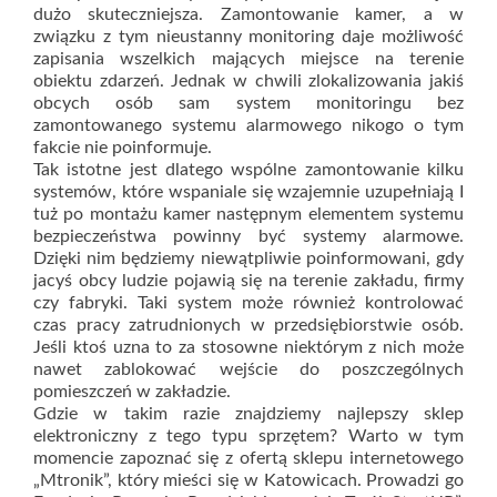
dużo skuteczniejsza. Zamontowanie kamer, a w
związku z tym nieustanny monitoring daje możliwość
zapisania wszelkich mających miejsce na terenie
obiektu zdarzeń. Jednak w chwili zlokalizowania jakiś
obcych osób sam system monitoringu bez
zamontowanego systemu alarmowego nikogo o tym
fakcie nie poinformuje.
Tak istotne jest dlatego wspólne zamontowanie kilku
systemów, które wspaniale się wzajemnie uzupełniają I
tuż po montażu kamer następnym elementem systemu
bezpieczeństwa powinny być systemy alarmowe.
Dzięki nim będziemy niewątpliwie poinformowani, gdy
jacyś obcy ludzie pojawią się na terenie zakładu, firmy
czy fabryki. Taki system może również kontrolować
czas pracy zatrudnionych w przedsiębiorstwie osób.
Jeśli ktoś uzna to za stosowne niektórym z nich może
nawet zablokować wejście do poszczególnych
pomieszczeń w zakładzie.
Gdzie w takim razie znajdziemy najlepszy sklep
elektroniczny z tego typu sprzętem? Warto w tym
momencie zapoznać się z ofertą sklepu internetowego
„Mtronik”, który mieści się w Katowicach. Prowadzi go