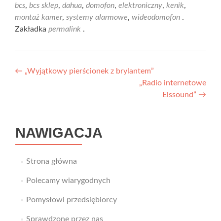
bcs
,
bcs sklep
,
dahua
,
domofon
,
elektroniczny
,
kenik
,
montaż kamer
,
systemy alarmowe
,
wideodomofon
.
Zakładka
permalink
.
Nawigacja
←
„Wyjątkowy pierścionek z brylantem”
„Radio internetowe
wpisu
Eissound”
→
NAWIGACJA
Strona główna
Polecamy wiarygodnych
Pomysłowi przedsiębiorcy
Sprawdzone przez nas