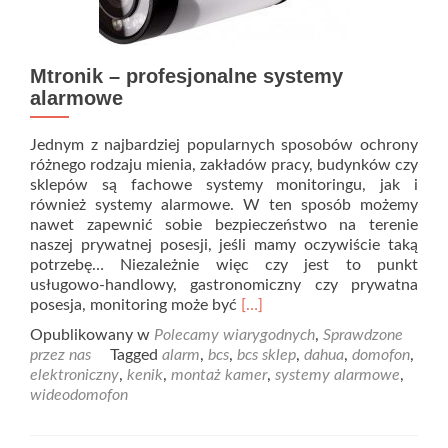
Mtronik – profesjonalne systemy
alarmowe
Jednym z najbardziej popularnych sposobów ochrony
różnego rodzaju mienia, zakładów pracy, budynków czy
sklepów są fachowe systemy monitoringu, jak i
również systemy alarmowe. W ten sposób możemy
nawet zapewnić sobie bezpieczeństwo na terenie
naszej prywatnej posesji, jeśli mamy oczywiście taką
potrzebę… Niezależnie więc czy jest to punkt
usługowo-handlowy, gastronomiczny czy prywatna
Read
posesja, monitoring może być
[…]
more
Opublikowany w
Polecamy wiarygodnych
,
Sprawdzone
about
przez nas
Tagged
alarm
,
bcs
,
bcs sklep
,
dahua
,
domofon
,
Mtronik
elektroniczny
,
kenik
,
montaż kamer
,
systemy alarmowe
,
–
wideodomofon
profesjonalne
systemy
alarmowe