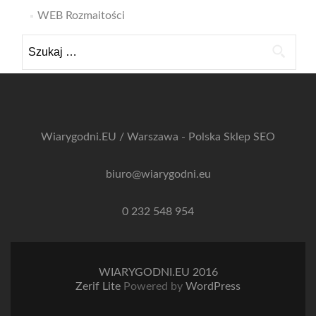
WEB Rozmaitości
Szukaj:
Wiarygodni.EU / Warszawa - Polska
Sklep SEO
biuro@wiarygodni.eu
0 232 548 954
WIARYGODNI.EU 2016
Zerif Lite
Powered by
WordPress