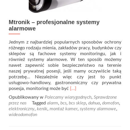
Mtronik – profesjonalne systemy
alarmowe
Jednym z najbardziej popularnych sposobów ochrony
różnego rodzaju mienia, zakładów pracy, budynków czy
sklepów są fachowe systemy monitoringu, jak i
również systemy alarmowe. W ten sposób możemy
nawet zapewnić sobie bezpieczeństwo na terenie
naszej prywatnej posesji, jeśli mamy oczywiście taką
potrzebę… Niezależnie więc czy jest to punkt
usługowo-handlowy, gastronomiczny czy prywatna
Read
posesja, monitoring może być
[…]
more
Opublikowany w
Polecamy wiarygodnych
,
Sprawdzone
about
przez nas
Tagged
alarm
,
bcs
,
bcs sklep
,
dahua
,
domofon
,
Mtronik
elektroniczny
,
kenik
,
montaż kamer
,
systemy alarmowe
,
–
wideodomofon
profesjonalne
systemy
alarmowe