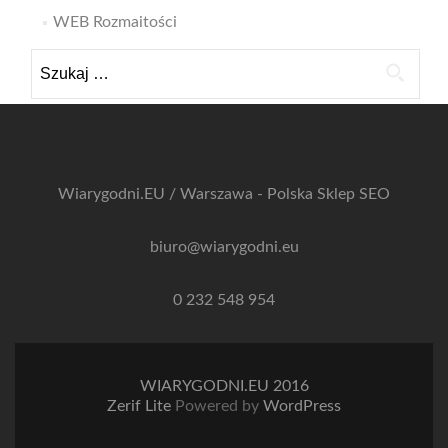
WEB Rozmaitości
Szukaj:
Wiarygodni.EU / Warszawa - Polska
Sklep SEO
biuro@wiarygodni.eu
0 232 548 954
WIARYGODNI.EU 2016
Zerif Lite
Powered by
WordPress