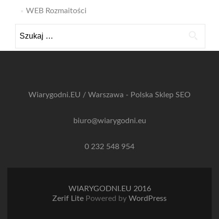
WEB Rozmaitości
Szukaj:
Wiarygodni.EU / Warszawa - Polska
Sklep SEO
biuro@wiarygodni.eu
0 232 548 954
WIARYGODNI.EU 2016
Zerif Lite
Powered by
WordPress