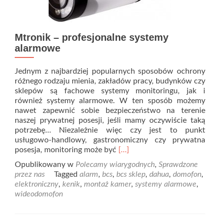
Mtronik – profesjonalne systemy
alarmowe
Jednym z najbardziej popularnych sposobów ochrony
różnego rodzaju mienia, zakładów pracy, budynków czy
sklepów są fachowe systemy monitoringu, jak i
również systemy alarmowe. W ten sposób możemy
nawet zapewnić sobie bezpieczeństwo na terenie
naszej prywatnej posesji, jeśli mamy oczywiście taką
potrzebę… Niezależnie więc czy jest to punkt
usługowo-handlowy, gastronomiczny czy prywatna
Read
posesja, monitoring może być
[…]
more
Opublikowany w
Polecamy wiarygodnych
,
Sprawdzone
about
przez nas
Tagged
alarm
,
bcs
,
bcs sklep
,
dahua
,
domofon
,
Mtronik
elektroniczny
,
kenik
,
montaż kamer
,
systemy alarmowe
,
–
wideodomofon
profesjonalne
systemy
alarmowe