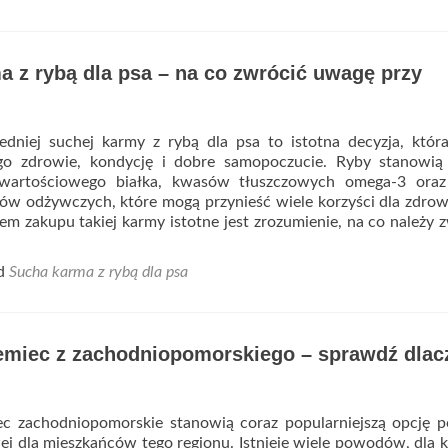
dla
dzieci
–
 z rybą dla psa – na co zwrócić uwagę przy
jakie
są
najleps
niej suchej karmy z rybą dla psa to istotna decyzja, któr
go zdrowie, kondycję i dobre samopoczucie. Ryby stanowią
wartościowego białka, kwasów tłuszczowych omega-3 oraz
ów odżywczych, które mogą przynieść wiele korzyści dla zdrow
m zakupu takiej karmy istotne jest zrozumienie, na co należy 
ed
Sucha karma z rybą dla psa
emiec z zachodniopomorskiego – sprawdź dlac
c zachodniopomorskie stanowią coraz popularniejszą opcję p
j dla mieszkańców tego regionu. Istnieje wiele powodów, dla 