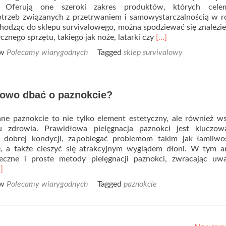
. Oferują one szeroki zakres produktów, których cele
–
otrzeb związanych z przetrwaniem i samowystarczalnością w 
jak
odząc do sklepu survivalowego, można spodziewać się znalezie
wybrać?
Read
ycznego sprzętu, takiego jak noże, latarki czy
[…]
more
 w
Polecamy wiarygodnych
Tagged
sklep survivalowy
about
Sklep
survivalowy
–
łowo dbać o paznokcie?
co
można
w
ne paznokcie to nie tylko element estetyczny, ale również w
nim
u zdrowia. Prawidłowa pielęgnacja paznokci jest kluczow
kupić?
 dobrej kondycji, zapobiegać problemom takim jak łamliwo
ę, a także cieszyć się atrakcyjnym wyglądem dłoni. W tym a
czne i proste metody pielęgnacji paznokci, zwracając uw
ad
]
ore
 w
Polecamy wiarygodnych
Tagged
paznokcie
out
k
awidłowo
ać