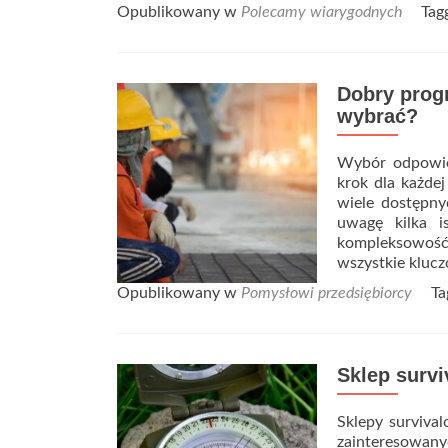
Opublikowany w
Polecamy wiarygodnych
Tag
Dobry prog
wybrać?
Wybór odpowie
krok dla każdej
wiele dostępny
uwagę kilka i
kompleksowość
wszystkie kluc
Opublikowany w
Pomysłowi przedsiębiorcy
T
Sklep surv
Sklepy surviva
zainteresowan