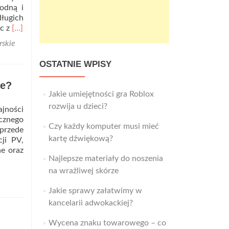
zwrócić
odną i
uwagę
długich
przy
Read
ec z
[…]
zakupie?
more
rskie
about
Busy
OSTATNIE WPISY
do
Niemiec
je?
z
Jakie umiejętności gra Roblox
zachodniopomorskiego
rozwija u dzieci?
jności
–
icznego
sprawdź
Czy każdy komputer musi mieć
przede
dlaczego
kartę dźwiękową?
ji PV,
warto!
ne oraz
Najlepsze materiały do noszenia
ad
re
na wrażliwej skórze
out
brze
Jakie sprawy załatwimy w
pasowana
kancelarii adwokackiej?
owoltaika
Wycena znaku towarowego – co