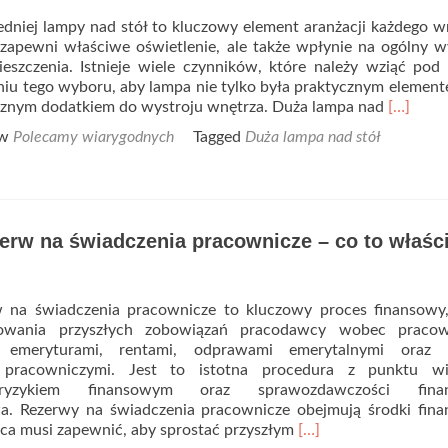
cz
się
niej lampy nad stół to kluczowy element aranżacji każdego w
cha
 zapewni właściwe oświetlenie, ale także wpłynie na ogólny w
eszczenia. Istnieje wiele czynników, które należy wziąć po
iu tego wyboru, aby lampa nie tylko była praktycznym element
Read
cznym dodatkiem do wystroju wnętrza. Duża lampa nad
[…]
more
 w
Polecamy wiarygodnych
Tagged
Duża lampa nad stół
about
Jak
wybrać
lampę
nad
erw na świadczenia pracownicze – co to właśc
stół?
 na świadczenia pracownicze to kluczowy proces finansowy,
cowania przyszłych zobowiązań pracodawcy wobec praco
 emeryturami, rentami, odprawami emerytalnymi oraz 
 pracowniczymi. Jest to istotna procedura z punktu wi
 ryzykiem finansowym oraz sprawozdawczości finan
wa. Rezerwy na świadczenia pracownicze obejmują środki fin
Read
ca musi zapewnić, aby sprostać przyszłym
[…]