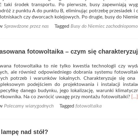
 taki środek transportu. Po pierwsze, busy zapewniają wyg
dróż z punktu A do punktu B, eliminując potrzebę przesiadek i 
lotniskach czy dworcach kolejowych. Po drugie, busy do Niemi
 w
Sprawdzone przez nas
Tagged
Busy do Niemiec zachodniopomo
asowana fotowoltaika – czym się charakteryzu
ana fotowoltaika to nie tylko kwestia technologii czy wyda
nych, ale również odpowiedniego dobrania systemu fotowolta
ych potrzeb i warunków lokalnych. Charakteryzuje się ona 
leksowym podejściem do projektowania i instalacji instalac
pecyfikę danego budynku, jego lokalizację, warunki klimatycz
Re
ytkownika. Na co zwrócić uwagę przy montażu fotowoltaiki?
[…]
mo
 w
Polecamy wiarygodnych
Tagged
fotowoltaika
ab
Do
do
fot
 lampę nad stół?
–