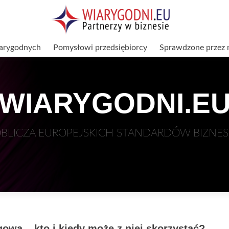
arygodnych
Pomysłowi przedsiębiorcy
Sprawdzone przez 
WIARYGODNI.E
BLICZA EUROPEJSKICH STANDARDÓW BIZNE
wa – kto i kiedy może z niej skorzystać?