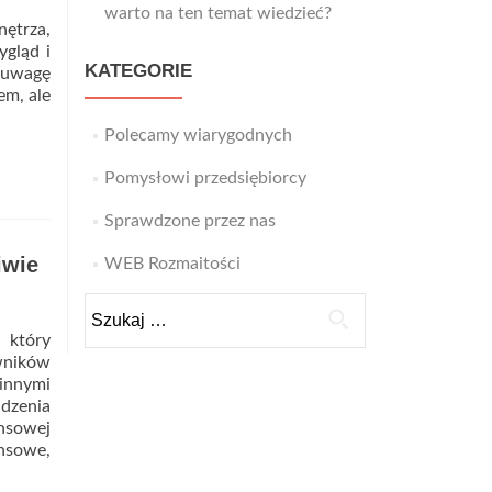
ym
warto na ten temat wiedzieć?
nętrza,
rakteryzuje?
ygląd i
KATEGORIE
d uwagę
em, ale
Polecamy wiarygodnych
Pomysłowi przedsiębiorcy
Sprawdzone przez nas
iwie
WEB Rozmaitości
Szukaj:
 który
wników
innymi
dzenia
sowej
ansowe,