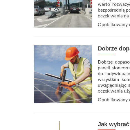
warto rozważyć
bezpośrednią po
oczekiwania na 
Opublikowany
Dobrze dop
Dobrze dopasow
paneli słonecz
do indywidualn
wszystkim komp
uwzględniając s
oczekiwania uż
Opublikowany
Jak wybrać