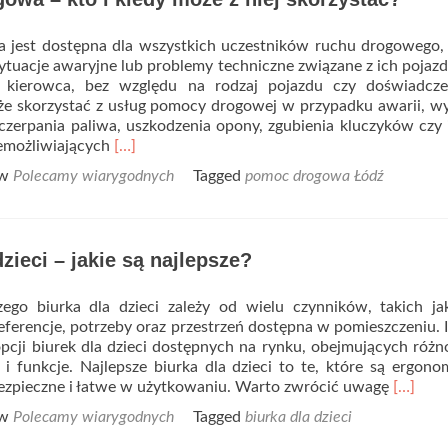
jest dostępna dla wszystkich uczestników ruchu drogowego, 
ytuacje awaryjne lub problemy techniczne związane z ich poja
y kierowca, bez względu na rodzaj pojazdu czy doświadcze
że skorzystać z usług pomocy drogowej w przypadku awarii, 
zerpania paliwa, uszkodzenia opony, zgubienia kluczyków czy
Read
emożliwiających
[…]
more
 w
Polecamy wiarygodnych
Tagged
pomoc drogowa Łódź
about
Pomoc
drogowa
–
dzieci – jakie są najlepsze?
kto
i
kiedy
ego biurka dla dzieci zależy od wielu czynników, takich ja
może
referencje, potrzeby oraz przestrzeń dostępna w pomieszczeniu. I
z
pcji biurek dla dzieci dostępnych na rynku, obejmujących róż
niej
y i funkcje. Najlepsze biurka dla dzieci to te, które są ergono
skorzystać?
Read
bezpieczne i łatwe w użytkowaniu. Warto zwrócić uwagę
[…]
more
 w
Polecamy wiarygodnych
Tagged
biurka dla dzieci
about
Biurka