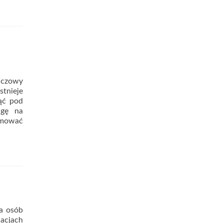
uczowy
stnieje
ąć pod
agę na
jmować
la osób
acjach