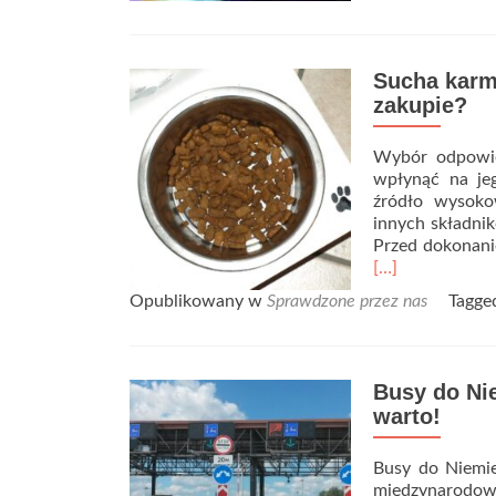
Sucha karma
zakupie?
Wybór odpowied
wpłynąć na je
źródło wysoko
innych składnik
Przed dokonanie
[…]
Opublikowany w
Sprawdzone przez nas
Tagg
Busy do Ni
warto!
Busy do Niemie
międzynarodowe