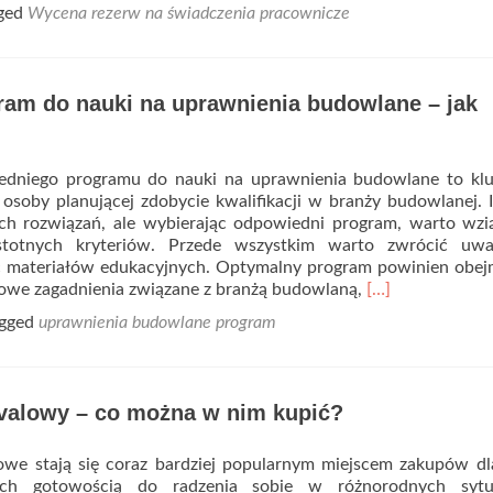
more
ged
Wycena rezerw na świadczenia pracownicze
about
Wycena
rezerw
na
ram do nauki na uprawnienia budowlane – jak
świadczenia
pracownicze
–
co
dniego programu do nauki na uprawnienia budowlane to kl
to
 osoby planującej zdobycie kwalifikacji w branży budowlanej. I
właściwie
ch rozwiązań, ale wybierając odpowiedni program, warto wzi
jest?
stotnych kryteriów. Przede wszystkim warto zwrócić uw
 materiałów edukacyjnych. Optymalny program powinien obe
Read
zowe zagadnienia związane z branżą budowlaną,
[…]
more
agged
uprawnienia budowlane program
about
Dobry
program
do
ivalowy – co można w nim kupić?
nauki
na
lowe stają się coraz bardziej popularnym miejscem zakupów d
uprawnienia
ych gotowością do radzenia sobie w różnorodnych sytu
budowlane