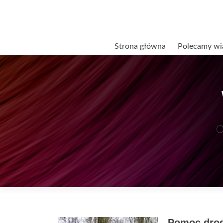
Przejdź
Strona główna
Polecamy wi
do
treści
O
Pomoc drogo