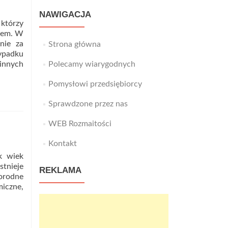
NAWIGACJA
którzy
zdem. W
nie za
Strona główna
wypadku
 innych
Polecamy wiarygodnych
Pomysłowi przedsiębiorcy
Sprawdzone przez nas
WEB Rozmaitości
Kontakt
k wiek
stnieje
REKLAMA
norodne
miczne,