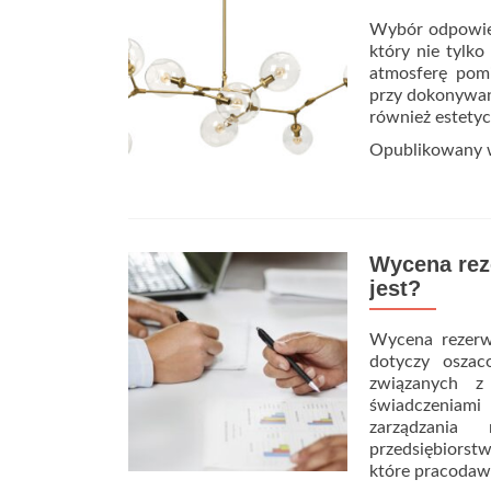
Wybór odpowied
który nie tylko
atmosferę pomi
przy dokonywan
również estety
Opublikowany
Wycena rez
jest?
Wycena rezerw
dotyczy osza
związanych z
świadczeniami
zarządzania
przedsiębiorst
które pracodaw