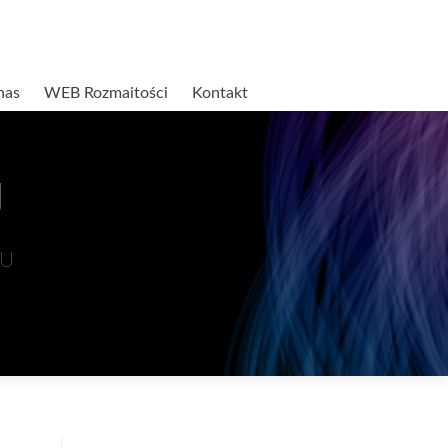
nas
WEB Rozmaitości
Kontakt
U
SU