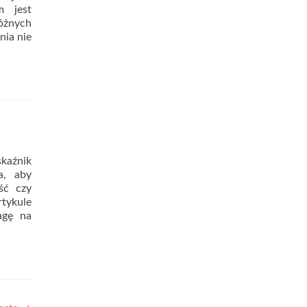
m jest
różnych
nia nie
skaźnik
a, aby
ść czy
rtykule
agę na