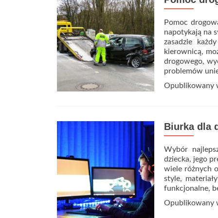
Nawigacja
po
Pomoc drogowa 
napotykają na s
wpisach
zasadzie każd
kierownicą, mo
drogowego, wyc
problemów uni
Opublikowany
Biurka dla 
Wybór najlepsz
dziecka, jego p
wiele różnych o
style, materiał
funkcjonalne, 
Opublikowany