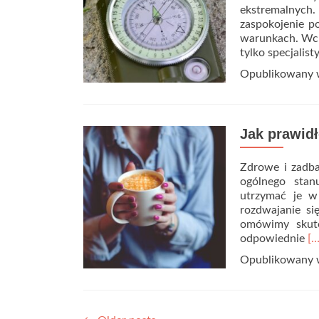
ekstremalnych
zaspokojenie p
warunkach. Wch
tylko specjalist
Opublikowany
Jak prawid
Zdrowe i zadba
ogólnego stan
utrzymać je w
rozdwajanie si
omówimy skute
Re
odpowiednie
[…
m
Opublikowany
ab
Ja
pr
db