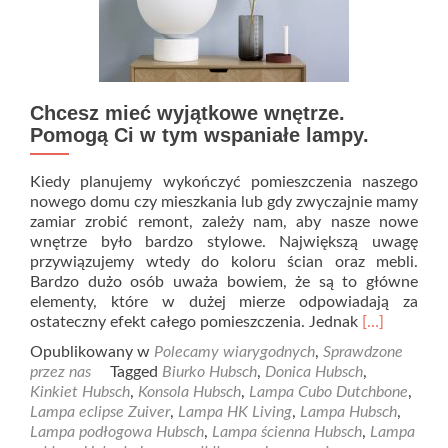
Chcesz mieć wyjątkowe wnętrze.
Pomogą Ci w tym wspaniałe lampy.
Kiedy planujemy wykończyć pomieszczenia naszego
nowego domu czy mieszkania lub gdy zwyczajnie mamy
zamiar zrobić remont, zależy nam, aby nasze nowe
wnętrze było bardzo stylowe. Największą uwagę
przywiązujemy wtedy do koloru ścian oraz mebli.
Bardzo dużo osób uważa bowiem, że są to główne
elementy, które w dużej mierze odpowiadają za
Read
ostateczny efekt całego pomieszczenia. Jednak
[…]
more
Opublikowany w
Polecamy wiarygodnych
,
Sprawdzone
about
przez nas
Tagged
Biurko Hubsch
,
Donica Hubsch
,
Chcesz
Kinkiet Hubsch
,
Konsola Hubsch
,
Lampa Cubo Dutchbone
,
mieć
Lampa eclipse Zuiver
,
Lampa HK Living
,
Lampa Hubsch
,
wyjątkowe
Lampa podłogowa Hubsch
,
Lampa ścienna Hubsch
,
Lampa
wnętrze.