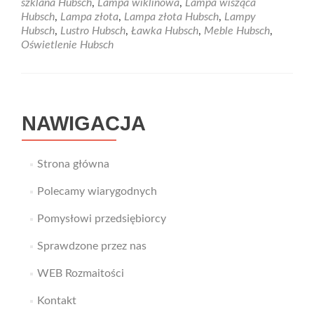
szklana Hubsch
,
Lampa wiklinowa
,
Lampa wisząca
Pomogą
Hubsch
,
Lampa złota
,
Lampa złota Hubsch
,
Lampy
Ci
Hubsch
,
Lustro Hubsch
,
Ławka Hubsch
,
Meble Hubsch
,
w
Oświetlenie Hubsch
tym
wspaniałe
lampy.
NAWIGACJA
Strona główna
Polecamy wiarygodnych
Pomysłowi przedsiębiorcy
Sprawdzone przez nas
WEB Rozmaitości
Kontakt