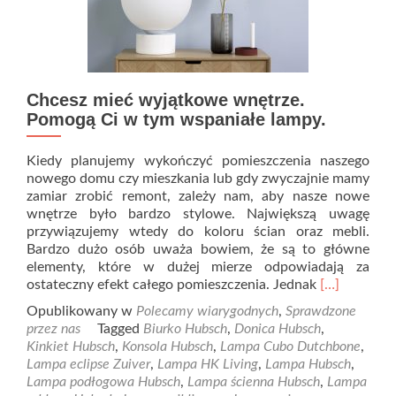
Chcesz mieć wyjątkowe wnętrze.
Pomogą Ci w tym wspaniałe lampy.
Kiedy planujemy wykończyć pomieszczenia naszego
nowego domu czy mieszkania lub gdy zwyczajnie mamy
zamiar zrobić remont, zależy nam, aby nasze nowe
wnętrze było bardzo stylowe. Największą uwagę
przywiązujemy wtedy do koloru ścian oraz mebli.
Bardzo dużo osób uważa bowiem, że są to główne
elementy, które w dużej mierze odpowiadają za
Read
ostateczny efekt całego pomieszczenia. Jednak
[…]
more
Opublikowany w
Polecamy wiarygodnych
,
Sprawdzone
about
przez nas
Tagged
Biurko Hubsch
,
Donica Hubsch
,
Chcesz
Kinkiet Hubsch
,
Konsola Hubsch
,
Lampa Cubo Dutchbone
,
mieć
Lampa eclipse Zuiver
,
Lampa HK Living
,
Lampa Hubsch
,
wyjątkowe
Lampa podłogowa Hubsch
,
Lampa ścienna Hubsch
,
Lampa
wnętrze.