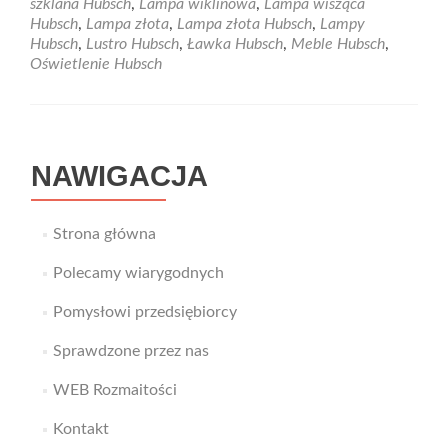
szklana Hubsch
,
Lampa wiklinowa
,
Lampa wisząca
Pomogą
Hubsch
,
Lampa złota
,
Lampa złota Hubsch
,
Lampy
Ci
Hubsch
,
Lustro Hubsch
,
Ławka Hubsch
,
Meble Hubsch
,
w
Oświetlenie Hubsch
tym
wspaniałe
lampy.
NAWIGACJA
Strona główna
Polecamy wiarygodnych
Pomysłowi przedsiębiorcy
Sprawdzone przez nas
WEB Rozmaitości
Kontakt