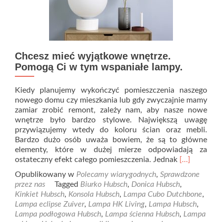
Chcesz mieć wyjątkowe wnętrze.
Pomogą Ci w tym wspaniałe lampy.
Kiedy planujemy wykończyć pomieszczenia naszego
nowego domu czy mieszkania lub gdy zwyczajnie mamy
zamiar zrobić remont, zależy nam, aby nasze nowe
wnętrze było bardzo stylowe. Największą uwagę
przywiązujemy wtedy do koloru ścian oraz mebli.
Bardzo dużo osób uważa bowiem, że są to główne
elementy, które w dużej mierze odpowiadają za
Read
ostateczny efekt całego pomieszczenia. Jednak
[…]
more
Opublikowany w
Polecamy wiarygodnych
,
Sprawdzone
about
przez nas
Tagged
Biurko Hubsch
,
Donica Hubsch
,
Chcesz
Kinkiet Hubsch
,
Konsola Hubsch
,
Lampa Cubo Dutchbone
,
mieć
Lampa eclipse Zuiver
,
Lampa HK Living
,
Lampa Hubsch
,
wyjątkowe
Lampa podłogowa Hubsch
,
Lampa ścienna Hubsch
,
Lampa
wnętrze.