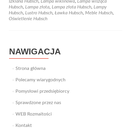
szklana Hubsch
,
Lampa wiklinowa
,
Lampa wisząca
Pomogą
Hubsch
,
Lampa złota
,
Lampa złota Hubsch
,
Lampy
Ci
Hubsch
,
Lustro Hubsch
,
Ławka Hubsch
,
Meble Hubsch
,
w
Oświetlenie Hubsch
tym
wspaniałe
lampy.
NAWIGACJA
Strona główna
Polecamy wiarygodnych
Pomysłowi przedsiębiorcy
Sprawdzone przez nas
WEB Rozmaitości
Kontakt