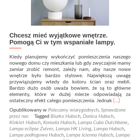
Chcesz mieć wyjątkowe wnętrze.
Pomogą Ci w tym wspaniałe lampy.
Kiedy planujemy wykończyć pomieszczenia naszego
nowego domu czy mieszkania lub gdy zwyczajnie mamy
zamiar zrobić remont, zależy nam, aby nasze nowe
wnętrze było bardzo stylowe. Największą uwagę
przywiązujemy wtedy do koloru ścian oraz mebli.
Bardzo dużo osób uważa bowiem, że są to główne
elementy, które w dużej mierze odpowiadają za
Read
ostateczny efekt całego pomieszczenia. Jednak
[…]
more
Opublikowany w
Polecamy wiarygodnych
,
Sprawdzone
about
przez nas
Tagged
Biurko Hubsch
,
Donica Hubsch
,
Chcesz
Kinkiet Hubsch
,
Konsola Hubsch
,
Lampa Cubo Dutchbone
,
mieć
Lampa eclipse Zuiver
,
Lampa HK Living
,
Lampa Hubsch
,
wyjątkowe
Lampa podłogowa Hubsch
,
Lampa ścienna Hubsch
,
Lampa
wnętrze.