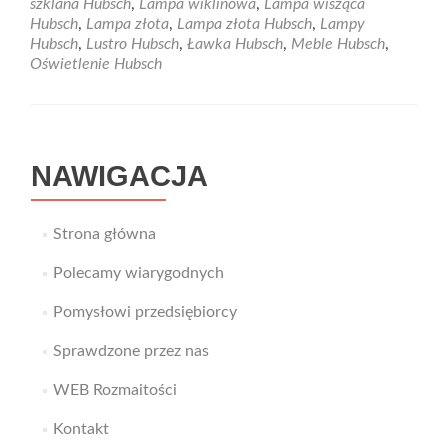
szklana Hubsch
,
Lampa wiklinowa
,
Lampa wisząca
Pomogą
Hubsch
,
Lampa złota
,
Lampa złota Hubsch
,
Lampy
Ci
Hubsch
,
Lustro Hubsch
,
Ławka Hubsch
,
Meble Hubsch
,
w
Oświetlenie Hubsch
tym
wspaniałe
lampy.
NAWIGACJA
Strona główna
Polecamy wiarygodnych
Pomysłowi przedsiębiorcy
Sprawdzone przez nas
WEB Rozmaitości
Kontakt