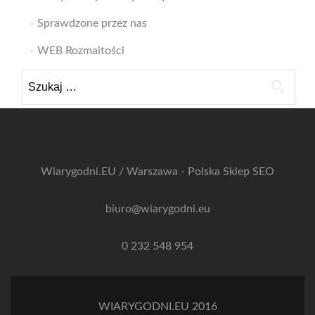
Sprawdzone przez nas
WEB Rozmaitości
Szukaj:
Wiarygodni.EU / Warszawa - Polska
Sklep SEO
biuro@wiarygodni.eu
0 232 548 954
WIARYGODNI.EU 2016