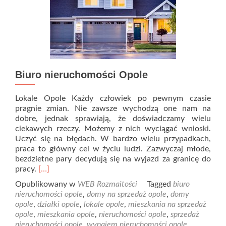
Biuro nieruchomości Opole
Lokale Opole Każdy człowiek po pewnym czasie
pragnie zmian. Nie zawsze wychodzą one nam na
dobre, jednak sprawiają, że doświadczamy wielu
ciekawych rzeczy. Możemy z nich wyciągać wnioski.
Uczyć się na błędach. W bardzo wielu przypadkach,
praca to główny cel w życiu ludzi. Zazwyczaj młode,
bezdzietne pary decydują się na wyjazd za granicę do
Read
pracy.
[…]
more
Opublikowany w
WEB Rozmaitości
Tagged
biuro
about
nieruchomości opole
,
domy na sprzedaż opole
,
domy
Biuro
opole
,
działki opole
,
lokale opole
,
mieszkania na sprzedaż
nieruchomości
opole
,
mieszkania opole
,
nieruchomości opole
,
sprzedaż
Opole
nieruchomości opole
,
wynajem nieruchomości opole