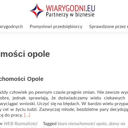
arygodnych
Pomysłowi przedsiębiorcy
Sprawdzone przez 
omości opole
uchomości Opole
ażdy człowiek po pewnym czasie pragnie zmian. Nie zawsze w
bre, jednak sprawiają, że doświadczamy wielu ciekawych r
wyciągać wnioski. Uczyć się na błędach. W bardzo wielu przyp
 cel w życiu ludzi. Zazwyczaj młode, bezdzietne pary decydują
Read
cę do pracy.
[…]
more
 w
WEB Rozmaitości
Tagged
biuro nieruchomości opole
,
domy na
about