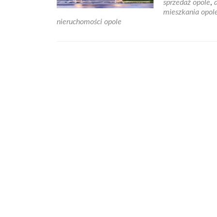
sprzedaż opole
,
mieszkania opol
nieruchomości opole