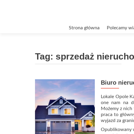
Przejdź
Strona główna
Polecamy wi
do
treści
Tag:
sprzedaż nieruch
Biuro nier
Lokale Opole K
one nam na do
Możemy z nich 
praca to główny
wyjazd za grani
Opublikowany