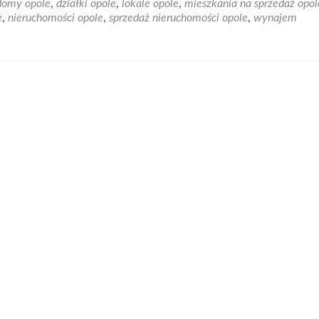
domy opole
,
działki opole
,
lokale opole
,
mieszkania na sprzedaż opol
Biuro
e
,
nieruchomości opole
,
sprzedaż nieruchomości opole
,
wynajem
nieruchomości
Opole