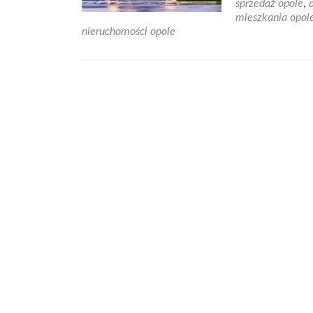
sprzedaż opole
,
mieszkania opol
nieruchomości opole