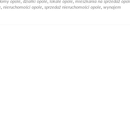
domy opole
,
działki opole
,
lokale opole
,
mieszkania na sprzedaż opol
Biuro
e
,
nieruchomości opole
,
sprzedaż nieruchomości opole
,
wynajem
nieruchomości
Opole