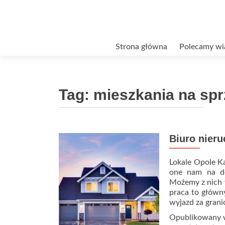
Przejdź
Strona główna
Polecamy wi
do
treści
Tag:
mieszkania na spr
Biuro nier
Lokale Opole K
one nam na do
Możemy z nich 
praca to główny
wyjazd za grani
Opublikowany