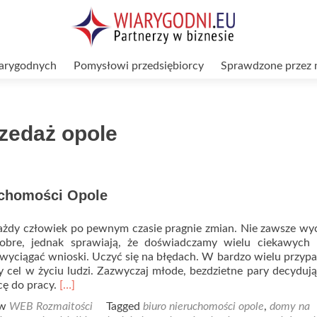
arygodnych
Pomysłowi przedsiębiorcy
Sprawdzone przez 
zedaż opole
uchomości Opole
ażdy człowiek po pewnym czasie pragnie zmian. Nie zawsze w
bre, jednak sprawiają, że doświadczamy wielu ciekawych r
wyciągać wnioski. Uczyć się na błędach. W bardzo wielu przyp
 cel w życiu ludzi. Zazwyczaj młode, bezdzietne pary decydują
Read
cę do pracy.
[…]
more
 w
WEB Rozmaitości
Tagged
biuro nieruchomości opole
,
domy na
about