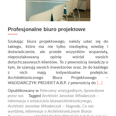
Profesjonalne biuro projektowe
Szukając biura projektowego, należy udać się do
takiego, które ma nie tylko niezbędną wiedzę i
doświadczenie, ale przede wszystkim wspaniałą,
nieposzlakowaną opinię wśród swoich
dotychczasowych klientów. To z pewnością świadczy o
tym, że szanują swoich inwestorów oraz, że do każdego
z nich mają indywidualne podejście.
Architektonicznego Biura Projektowego –
Read
WŁODARCZYK PROJEKT A.B.P. z pewnością do
[…]
more
Opublikowany w
Polecamy wiarygodnych
,
Sprawdzone
about
przez nas
Tagged
Architekt Jarosław Włodarczyk –
Profesjona
informacja o właścicielu biuraarchitektonicznego
,
biuro
Architekt Jarosław Włodarczyk – Nagrody
,
Co nas
projektow
wyróżnia
,
Informacje o Architektonicznym Biurze