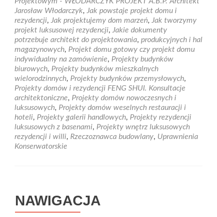
Projektowym - WŁODARCZYK PROJEKT A.B.P. Architekt
Jarosław Włodarczyk
,
Jak powstaje projekt domu i
rezydencji
,
Jak projektujemy dom marzeń
,
Jak tworzymy
projekt luksusowej rezydencji
,
Jakie dokumenty
potrzebuje architekt do projektowania
,
produkcyjnych i hal
magazynowych
,
Projekt domu gotowy czy projekt domu
indywidualny na zamówienie
,
Projekty budynków
biurowych
,
Projekty budynków mieszkalnych
wielorodzinnych
,
Projekty budynków przemysłowych
,
Projekty domów i rezydencji FENG SHUI. Konsultacje
architektoniczne
,
Projekty domów nowoczesnych i
luksusowych
,
Projekty domów weselnych restauracji i
hoteli
,
Projekty galerii handlowych
,
Projekty rezydencji
luksusowych z basenami
,
Projekty wnętrz luksusowych
rezydencji i willi
,
Rzeczoznawca budowlany
,
Uprawnienia
Konserwatorskie
NAWIGACJA