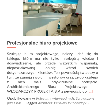
Profesjonalne biuro projektowe
Szukając biura projektowego, należy udać się do
takiego, które ma nie tylko niezbędną wiedzę i
doświadczenie, ale przede wszystkim wspaniałą,
nieposzlakowaną opinię wśród swoich
dotychczasowych klientów. To z pewnością świadczy o
tym, że szanują swoich inwestorów oraz, że do każdego
z nich mają indywidualne podejście.
Architektonicznego Biura Projektowego –
Read
WŁODARCZYK PROJEKT A.B.P. z pewnością do
[…]
more
Opublikowany w
Polecamy wiarygodnych
,
Sprawdzone
about
przez nas
Tagged
Architekt Jarosław Włodarczyk –