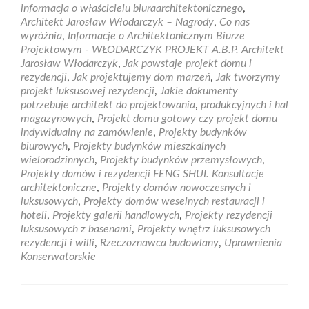
Profesjona
informacja o właścicielu biuraarchitektonicznego
,
biuro
Architekt Jarosław Włodarczyk – Nagrody
,
Co nas
projektow
wyróżnia
,
Informacje o Architektonicznym Biurze
Projektowym - WŁODARCZYK PROJEKT A.B.P. Architekt
Jarosław Włodarczyk
,
Jak powstaje projekt domu i
rezydencji
,
Jak projektujemy dom marzeń
,
Jak tworzymy
projekt luksusowej rezydencji
,
Jakie dokumenty
potrzebuje architekt do projektowania
,
produkcyjnych i hal
magazynowych
,
Projekt domu gotowy czy projekt domu
indywidualny na zamówienie
,
Projekty budynków
biurowych
,
Projekty budynków mieszkalnych
wielorodzinnych
,
Projekty budynków przemysłowych
,
Projekty domów i rezydencji FENG SHUI. Konsultacje
architektoniczne
,
Projekty domów nowoczesnych i
luksusowych
,
Projekty domów weselnych restauracji i
hoteli
,
Projekty galerii handlowych
,
Projekty rezydencji
luksusowych z basenami
,
Projekty wnętrz luksusowych
rezydencji i willi
,
Rzeczoznawca budowlany
,
Uprawnienia
Konserwatorskie