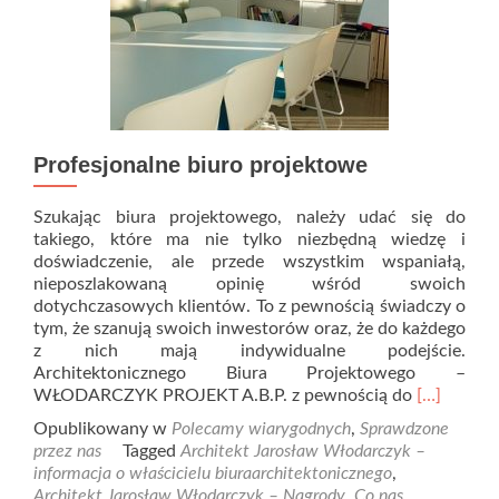
Profesjonalne biuro projektowe
Szukając biura projektowego, należy udać się do
takiego, które ma nie tylko niezbędną wiedzę i
doświadczenie, ale przede wszystkim wspaniałą,
nieposzlakowaną opinię wśród swoich
dotychczasowych klientów. To z pewnością świadczy o
tym, że szanują swoich inwestorów oraz, że do każdego
z nich mają indywidualne podejście.
Architektonicznego Biura Projektowego –
Read
WŁODARCZYK PROJEKT A.B.P. z pewnością do
[…]
more
Opublikowany w
Polecamy wiarygodnych
,
Sprawdzone
about
przez nas
Tagged
Architekt Jarosław Włodarczyk –
Profesjona
informacja o właścicielu biuraarchitektonicznego
,
biuro
Architekt Jarosław Włodarczyk – Nagrody
,
Co nas