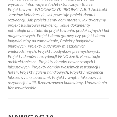
projektow
wyróżnia
,
Informacje o Architektonicznym Biurze
Projektowym - WŁODARCZYK PROJEKT A.B.P. Architekt
Jarosław Włodarczyk
,
Jak powstaje projekt domu i
rezydencji
,
Jak projektujemy dom marzeń
,
Jak tworzymy
projekt luksusowej rezydencji
,
Jakie dokumenty
potrzebuje architekt do projektowania
,
produkcyjnych i hal
magazynowych
,
Projekt domu gotowy czy projekt domu
indywidualny na zamówienie
,
Projekty budynków
biurowych
,
Projekty budynków mieszkalnych
wielorodzinnych
,
Projekty budynków przemysłowych
,
Projekty domów i rezydencji FENG SHUI. Konsultacje
architektoniczne
,
Projekty domów nowoczesnych i
luksusowych
,
Projekty domów weselnych restauracji i
hoteli
,
Projekty galerii handlowych
,
Projekty rezydencji
luksusowych z basenami
,
Projekty wnętrz luksusowych
rezydencji i willi
,
Rzeczoznawca budowlany
,
Uprawnienia
Konserwatorskie