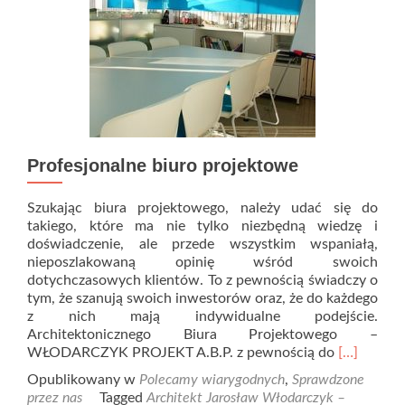
Profesjonalne biuro projektowe
Szukając biura projektowego, należy udać się do
takiego, które ma nie tylko niezbędną wiedzę i
doświadczenie, ale przede wszystkim wspaniałą,
nieposzlakowaną opinię wśród swoich
dotychczasowych klientów. To z pewnością świadczy o
tym, że szanują swoich inwestorów oraz, że do każdego
z nich mają indywidualne podejście.
Architektonicznego Biura Projektowego –
Read
WŁODARCZYK PROJEKT A.B.P. z pewnością do
[…]
more
Opublikowany w
Polecamy wiarygodnych
,
Sprawdzone
about
przez nas
Tagged
Architekt Jarosław Włodarczyk –