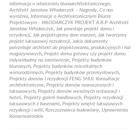
Profesjona
informacja o właścicielu biuraarchitektonicznego
,
biuro
Architekt Jarosław Włodarczyk – Nagrody
,
Co nas
projektow
wyróżnia
,
Informacje o Architektonicznym Biurze
Projektowym - WŁODARCZYK PROJEKT A.B.P. Architekt
Jarosław Włodarczyk
,
Jak powstaje projekt domu i
rezydencji
,
Jak projektujemy dom marzeń
,
Jak tworzymy
projekt luksusowej rezydencji
,
Jakie dokumenty
potrzebuje architekt do projektowania
,
produkcyjnych i hal
magazynowych
,
Projekt domu gotowy czy projekt domu
indywidualny na zamówienie
,
Projekty budynków
biurowych
,
Projekty budynków mieszkalnych
wielorodzinnych
,
Projekty budynków przemysłowych
,
Projekty domów i rezydencji FENG SHUI. Konsultacje
architektoniczne
,
Projekty domów nowoczesnych i
luksusowych
,
Projekty domów weselnych restauracji i
hoteli
,
Projekty galerii handlowych
,
Projekty rezydencji
luksusowych z basenami
,
Projekty wnętrz luksusowych
rezydencji i willi
,
Rzeczoznawca budowlany
,
Uprawnienia
Konserwatorskie