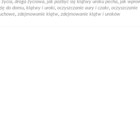
 życia
,
droga życiowa
,
jak pozbyć się klątwy uroku pecha
,
jak wpro
r
gię do domu
,
klątwy i uroki
,
oczyszczanie aury i czakr
,
oczyszczanie
rawiania
duchowe
,
zdejmowanie klątw
,
zdejmowanie klątw i uroków
yskaj
monię
wnowagę