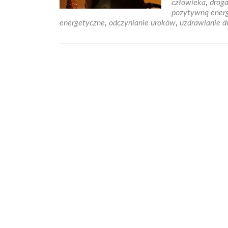
człowieka
,
droga
Da
pozytywną ener
uzd
energetyczne
,
odczynianie uroków
,
uzdrawianie 
–
odz
har
i
ró