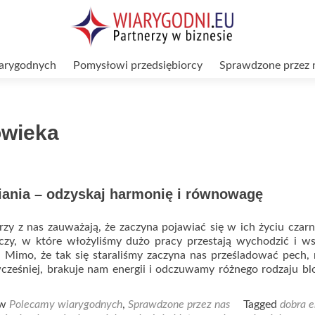
arygodnych
Pomysłowi przedsiębiorcy
Sprawdzone przez 
owieka
iania – odzyskaj harmonię i równowagę
rzy z nas zauważają, że zaczyna pojawiać się w ich życiu czarn
eczy, w które włożyliśmy dużo pracy przestają wychodzić i w
k. Mimo, że tak się staraliśmy zaczyna nas prześladować pech, 
wcześniej, brakuje nam energii i odczuwamy różnego rodzaju bl
ad
re
 w
Polecamy wiarygodnych
,
Sprawdzone przez nas
Tagged
dobra e
ut