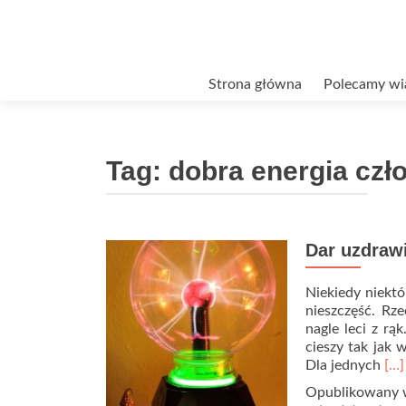
Przejdź
Strona główna
Polecamy wi
do
treści
Tag:
dobra energia czł
Dar uzdraw
Niekiedy niektó
nieszczęść. Rz
nagle leci z rą
cieszy tak jak 
Re
Dla jednych
[…]
mo
Opublikowany
abo