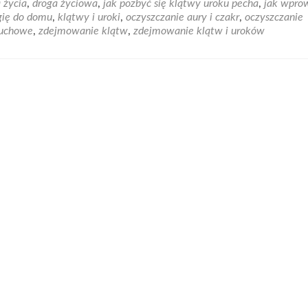
 życia
,
droga życiowa
,
jak pozbyć się klątwy uroku pecha
,
jak wpro
r
gię do domu
,
klątwy i uroki
,
oczyszczanie aury i czakr
,
oczyszczanie
rawiania
duchowe
,
zdejmowanie klątw
,
zdejmowanie klątw i uroków
yskaj
monię
wnowagę