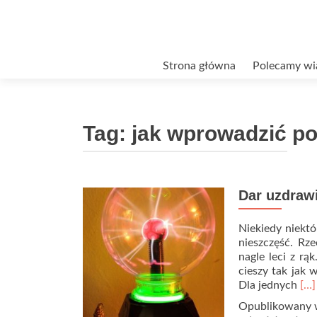
Przejdź
Strona główna
Polecamy wi
do
treści
Tag:
jak wprowadzić p
Dar uzdraw
Niekiedy niektó
nieszczęść. Rz
nagle leci z rą
cieszy tak jak 
Re
Dla jednych
[…]
mo
Opublikowany
abo