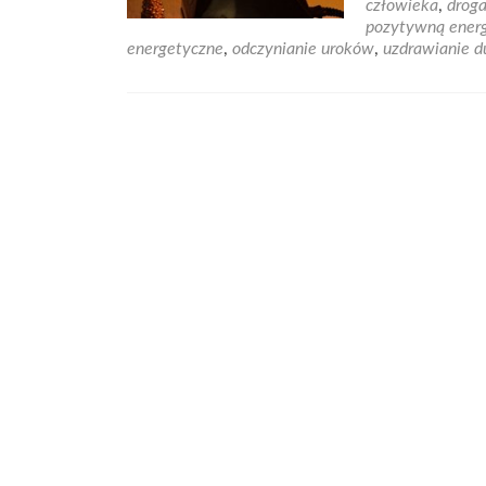
człowieka
,
droga
Da
pozytywną ener
uzd
energetyczne
,
odczynianie uroków
,
uzdrawianie 
–
odz
har
i
ró