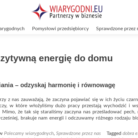
arygodnych
Pomysłowi przedsiębiorcy
Sprawdzone przez 
ozytywną energię do domu
iania – odzyskaj harmonię i równowagę
rzy z nas zauważają, że zaczyna pojawiać się w ich życiu czarn
eczy, w które włożyliśmy dużo pracy przestają wychodzić i w
k. Mimo, że tak się staraliśmy zaczyna nas prześladować pech, 
wcześniej, brakuje nam energii i odczuwamy różnego rodzaju bl
ad
re
 w
Polecamy wiarygodnych
,
Sprawdzone przez nas
Tagged
dobra e
ut