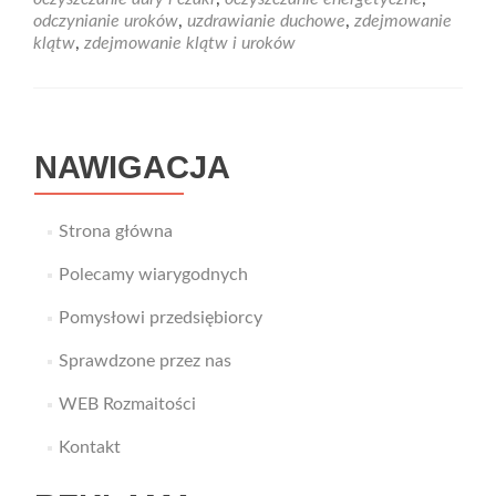
odzyskaj
odczynianie uroków
,
uzdrawianie duchowe
,
zdejmowanie
harmoni
klątw
,
zdejmowanie klątw i uroków
i
równow
NAWIGACJA
Strona główna
Polecamy wiarygodnych
Pomysłowi przedsiębiorcy
Sprawdzone przez nas
WEB Rozmaitości
Kontakt