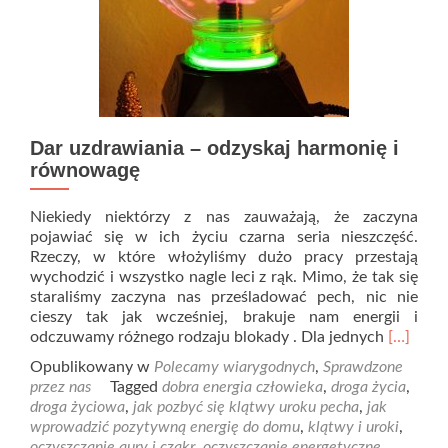
Dar uzdrawiania – odzyskaj harmonię i
równowagę
Niekiedy niektórzy z nas zauważają, że zaczyna
pojawiać się w ich życiu czarna seria nieszczęść.
Rzeczy, w które włożyliśmy dużo pracy przestają
wychodzić i wszystko nagle leci z rąk. Mimo, że tak się
staraliśmy zaczyna nas prześladować pech, nic nie
cieszy tak jak wcześniej, brakuje nam energii i
Read
odczuwamy różnego rodzaju blokady . Dla jednych
[…]
more
Opublikowany w
Polecamy wiarygodnych
,
Sprawdzone
about
przez nas
Tagged
dobra energia człowieka
,
droga życia
,
Dar
droga życiowa
,
jak pozbyć się klątwy uroku pecha
,
jak
uzdrawi
wprowadzić pozytywną energię do domu
,
klątwy i uroki
,
–
oczyszczanie aury i czakr
,
oczyszczanie energetyczne
,