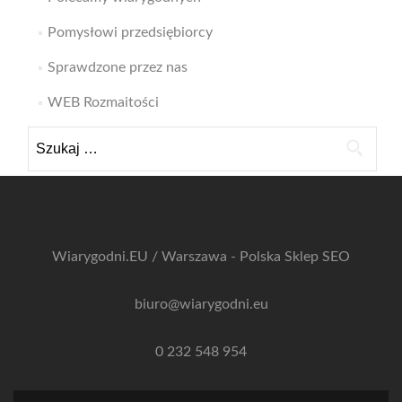
Pomysłowi przedsiębiorcy
Sprawdzone przez nas
WEB Rozmaitości
Szukaj:
Wiarygodni.EU / Warszawa - Polska
Sklep SEO
biuro@wiarygodni.eu
0 232 548 954