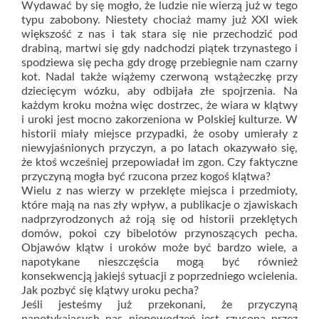
Wydawać by się mogło, że ludzie nie wierzą już w tego
typu zabobony. Niestety chociaż mamy już XXI wiek
większość z nas i tak stara się nie przechodzić pod
drabiną, martwi się gdy nadchodzi piątek trzynastego i
spodziewa się pecha gdy drogę przebiegnie nam czarny
kot. Nadal także wiążemy czerwoną wstążeczkę przy
dziecięcym wózku, aby odbijała złe spojrzenia. Na
każdym kroku można więc dostrzec, że wiara w klątwy
i uroki jest mocno zakorzeniona w Polskiej kulturze. W
historii miały miejsce przypadki, że osoby umierały z
niewyjaśnionych przyczyn, a po latach okazywało się,
że ktoś wcześniej przepowiadał im zgon. Czy faktyczne
przyczyną mogła być rzucona przez kogoś klątwa?
Wielu z nas wierzy w przeklęte miejsca i przedmioty,
które mają na nas zły wpływ, a publikacje o zjawiskach
nadprzyrodzonych aż roją się od historii przeklętych
domów, pokoi czy bibelotów przynoszących pecha.
Objawów klątw i uroków może być bardzo wiele, a
napotykane nieszczęścia mogą być również
konsekwencją jakiejś sytuacji z poprzedniego wcielenia.
Jak pozbyć się klątwy uroku pecha?
Jeśli jesteśmy już przekonani, że przyczyną