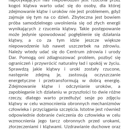
napotykających nas niepowodzeń jest rzucona przez
kogoś klątwa warto udać się do osoby, dla której
zdejmowanie klątw i uroków nie jest problemem, gdyż
zajmuje się tym na co dzień. Zbyteczna jest bowiem
próba samodzielnego uwolnienia się od złych energii
wynikających z rzucenia klątwy. Takie postępowanie
może jedynie spowodować pogłębienie się działania
klątwy, a co za tym idzie jeszcze większe
niepowodzenie lub nawet uszczerbek na zdrowiu.
Należy wtedy udać się do Centrum zdrowia i urody
Dar. Pomogą oni zdiagnozować problem, pozbyć się
ograniczeń i przywrócić naturalny ład i spokój w życiu.
Sprawdzą jakie klątwy i uroki zostały rzucone,
następnie zdejmą je, zastosują oczyszczanie
energetyczne i przetransformują w dobrą energię.
Zdejmowanie klątw i odczynianie uroków, a
zapobieganie ich działaniu w przyszłości to dwie różne
rzeczy, dlatego warto przedłużyć sesje po zdjęciu
klątwy w celu wzmocnienia obronnych mechanizmów
człowieka i przyciągania szczęścia. Istotne jest również
odpowiednie dobranie ćwiczenia do człowieka w celu
wzmocnienia jego tarcz obronnych przed urokami,
złorzeczeniami i klątwami. Uzdrawianie duchowe oraz