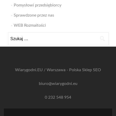
Pomysłowi przedsiębiorcy
Sprawdzone przez nas
WEB Rozmaitości
Szukaj:
Wiarygodni.EU / Warszawa - Polska
Sklep SEO
biuro@wiarygodni.eu
0 232 548 954