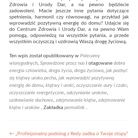
Zdrowia i Urody Dar, a na pewno będziecie
zadowoleni. Macie jeszcze inne pytania dotyczące
spełnienia, harmonii czy równowagi, na przykład jak
wprowadzić pozytywną energię do domu? Udajcie się
do Centrum Zdrowia i Urody Dar, a na pewno Wam
pomogą, odpowiedzą na wszystkie pytania, a przede
wszystkim oczyszczą i uzdrowią Waszą drogę życiową.
Ten wpis został opublikowany w
Polecamy
wiarygodnych
,
Sprawdzone przez nas
i otagowane
dobra
energia człowieka
,
droga życia
,
droga życiowa
,
jak pozbyć
się klątwy uroku pecha
,
jak wprowadzić pozytywną
energię do domu
,
klątwy i uroki
,
oczyszczanie aury i czakr
,
oczyszczanie energetyczne
,
odczynianie uroków
,
uzdrawianie duchowe
,
zdejmowanie klątw
,
zdejmowanie
klątw i uroków
. Zakładka
permalink
.
Nawigacja
←
„Profesjonalny podolog z Redy zadba o Twoje stopy”