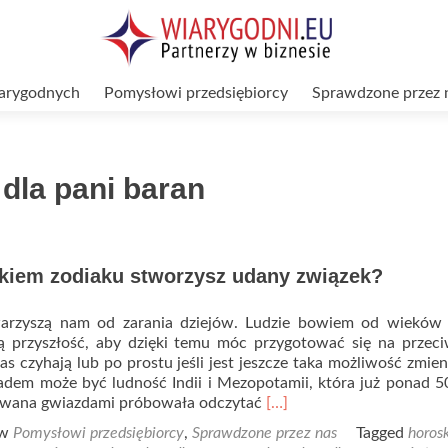
arygodnych
Pomysłowi przedsiębiorcy
Sprawdzone przez 
dla pani baran
akiem zodiaku stworzysz udany związek?
arzyszą nam od zarania dziejów. Ludzie bowiem od wieków c
 przyszłość, aby dzięki temu móc przygotować się na przeci
nas czyhają lub po prostu jeśli jest jeszcze taka możliwość zmien
adem może być ludność Indii i Mezopotamii, która już ponad 5
Read
owana gwiazdami próbowała odczytać
[…]
more
 w
Pomysłowi przedsiębiorcy
,
Sprawdzone przez nas
Tagged
horos
about