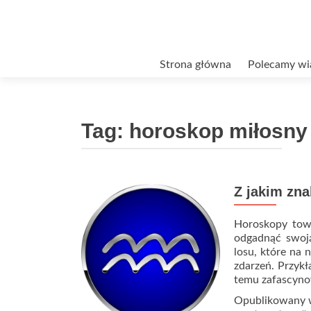
Przejdź
Strona główna
Polecamy wi
do
treści
Tag:
horoskop miłosny 
Z jakim zn
Horoskopy tow
odgadnąć swoją
losu, które na 
zdarzeń. Przykł
temu zafascyn
Opublikowany