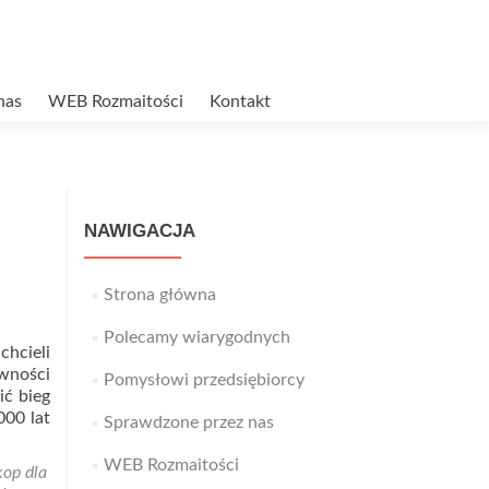
nas
WEB Rozmaitości
Kontakt
NAWIGACJA
Strona główna
Polecamy wiarygodnych
hcieli
wności
Pomysłowi przedsiębiorcy
ić bieg
000 lat
Sprawdzone przez nas
WEB Rozmaitości
kop dla