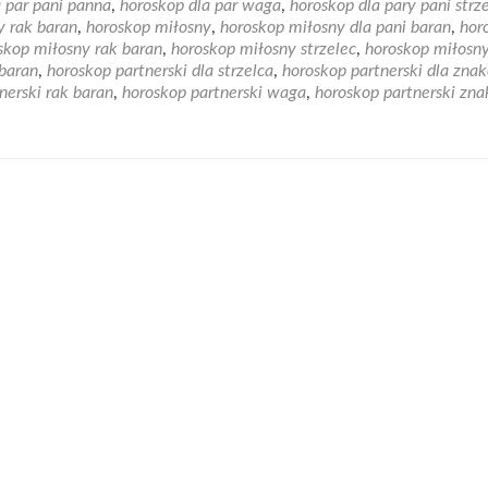
 par pani panna
,
horoskop dla par waga
,
horoskop dla pary pani strz
Z
y rak baran
,
horoskop miłosny
,
horoskop miłosny dla pani baran
,
hor
jakim
skop miłosny rak baran
,
horoskop miłosny strzelec
,
horoskop miłosn
znakiem
 baran
,
horoskop partnerski dla strzelca
,
horoskop partnerski dla zna
zodiaku
nerski rak baran
,
horoskop partnerski waga
,
horoskop partnerski zna
stworzysz
udany
związek?