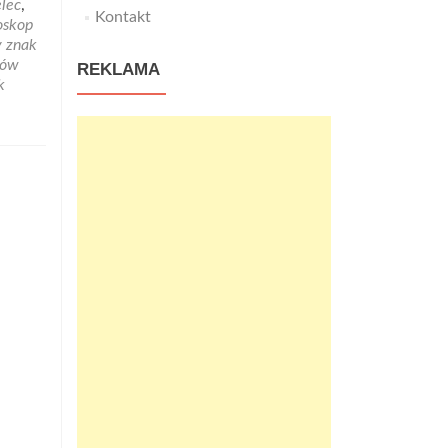
elec
,
Kontakt
oskop
y znak
ków
REKLAMA
k