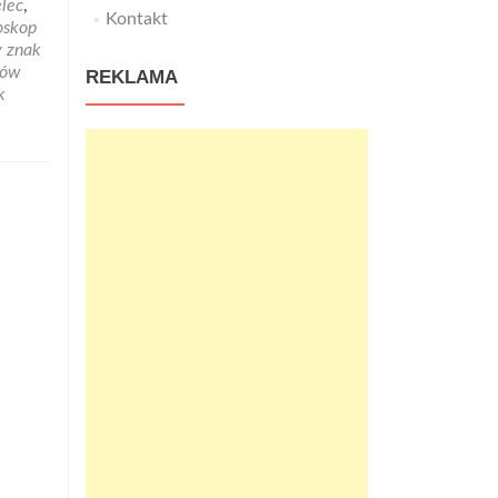
elec
,
Kontakt
oskop
y znak
ków
REKLAMA
k