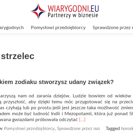
arygodnych
Pomysłowi przedsiębiorcy
Sprawdzone przez 
strzelec
akiem zodiaku stworzysz udany związek?
arzyszą nam od zarania dziejów. Ludzie bowiem od wieków c
 przyszłość, aby dzięki temu móc przygotować się na przeci
nas czyhają lub po prostu jeśli jest jeszcze taka możliwość zmien
adem może być ludność Indii i Mezopotamii, która już ponad 5
Read
owana gwiazdami próbowała odczytać
[…]
more
 w
Pomysłowi przedsiębiorcy
,
Sprawdzone przez nas
Tagged
horos
about