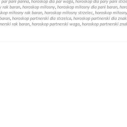
 par pani panna
,
horoskop dla par waga
,
horoskop dla pary pani strz
Z
y rak baran
,
horoskop miłosny
,
horoskop miłosny dla pani baran
,
hor
jakim
skop miłosny rak baran
,
horoskop miłosny strzelec
,
horoskop miłosn
znakiem
 baran
,
horoskop partnerski dla strzelca
,
horoskop partnerski dla zna
zodiaku
nerski rak baran
,
horoskop partnerski waga
,
horoskop partnerski zna
stworzysz
udany
związek?