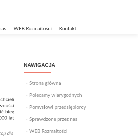
nas
WEB Rozmaitości
Kontakt
NAWIGACJA
Strona główna
Polecamy wiarygodnych
hcieli
wności
Pomysłowi przedsiębiorcy
ić bieg
000 lat
Sprawdzone przez nas
WEB Rozmaitości
kop dla