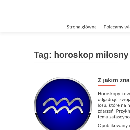
Przejdź
Strona główna
Polecamy wi
do
treści
Tag:
horoskop miłosny 
Z jakim zn
Horoskopy tow
odgadnąć swoją
losu, które na 
zdarzeń. Przykł
temu zafascyn
Opublikowany