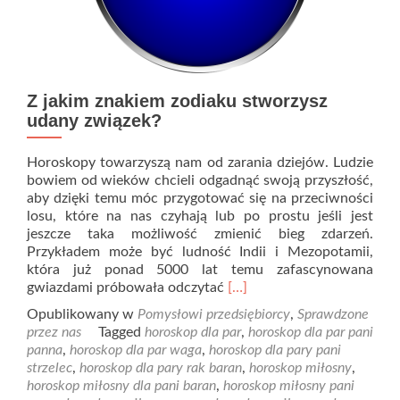
Z jakim znakiem zodiaku stworzysz
udany związek?
Horoskopy towarzyszą nam od zarania dziejów. Ludzie
bowiem od wieków chcieli odgadnąć swoją przyszłość,
aby dzięki temu móc przygotować się na przeciwności
losu, które na nas czyhają lub po prostu jeśli jest
jeszcze taka możliwość zmienić bieg zdarzeń.
Przykładem może być ludność Indii i Mezopotamii,
która już ponad 5000 lat temu zafascynowana
Read
gwiazdami próbowała odczytać
[…]
more
Opublikowany w
Pomysłowi przedsiębiorcy
,
Sprawdzone
about
przez nas
Tagged
horoskop dla par
,
horoskop dla par pani
Z
panna
,
horoskop dla par waga
,
horoskop dla pary pani
jakim
strzelec
,
horoskop dla pary rak baran
,
horoskop miłosny
,
znakiem
horoskop miłosny dla pani baran
,
horoskop miłosny pani
zodiaku