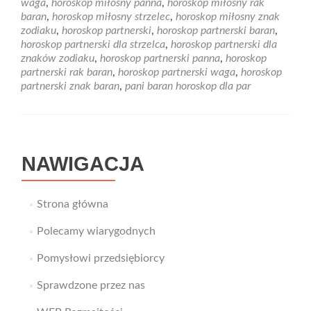
waga
,
horoskop miłosny panna
,
horoskop miłosny rak
stworzysz
baran
,
horoskop miłosny strzelec
,
horoskop miłosny znak
udany
zodiaku
,
horoskop partnerski
,
horoskop partnerski baran
,
związek?
horoskop partnerski dla strzelca
,
horoskop partnerski dla
znaków zodiaku
,
horoskop partnerski panna
,
horoskop
partnerski rak baran
,
horoskop partnerski waga
,
horoskop
partnerski znak baran
,
pani baran horoskop dla par
NAWIGACJA
Strona główna
Polecamy wiarygodnych
Pomysłowi przedsiębiorcy
Sprawdzone przez nas