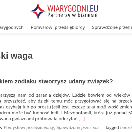
arygodnych
Pomysłowi przedsiębiorcy
Sprawdzone przez 
ski waga
akiem zodiaku stworzysz udany związek?
arzyszą nam od zarania dziejów. Ludzie bowiem od wieków c
 przyszłość, aby dzięki temu móc przygotować się na przeci
nas czyhają lub po prostu jeśli jest jeszcze taka możliwość zmien
adem może być ludność Indii i Mezopotamii, która już ponad 5
Read
owana gwiazdami próbowała odczytać
[…]
more
 w
Pomysłowi przedsiębiorcy
,
Sprawdzone przez nas
Tagged
horos
about