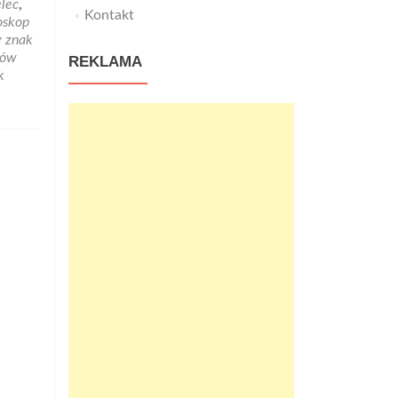
elec
,
Kontakt
oskop
y znak
ków
REKLAMA
k