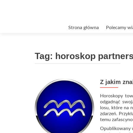
Przejdź
Strona główna
Polecamy wi
do
treści
Tag:
horoskop partner
Z jakim zn
Horoskopy tow
odgadnąć swoją
losu, które na 
zdarzeń. Przykł
temu zafascyn
Opublikowany