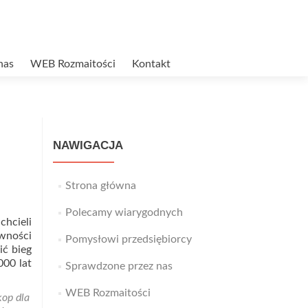
nas
WEB Rozmaitości
Kontakt
NAWIGACJA
Strona główna
Polecamy wiarygodnych
hcieli
wności
Pomysłowi przedsiębiorcy
ić bieg
000 lat
Sprawdzone przez nas
WEB Rozmaitości
kop dla