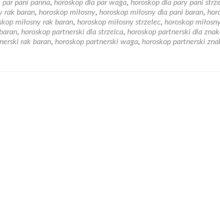
 par pani panna
,
horoskop dla par waga
,
horoskop dla pary pani strz
Z
y rak baran
,
horoskop miłosny
,
horoskop miłosny dla pani baran
,
hor
jakim
skop miłosny rak baran
,
horoskop miłosny strzelec
,
horoskop miłosn
znakiem
 baran
,
horoskop partnerski dla strzelca
,
horoskop partnerski dla zna
zodiaku
nerski rak baran
,
horoskop partnerski waga
,
horoskop partnerski zna
stworzysz
udany
związek?