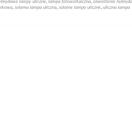
ybrydowe lampy uliczne
,
lampa fotowoltaiczna
,
oświetlenie hybryd
Współczesne
arkowa
,
solarna lampa uliczna
,
solarne lampy uliczne
,
uliczna lampa
wykorzystywanie
odnawialnych
źródeł
energii