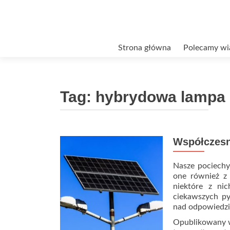
Przejdź
Strona główna
Polecamy wi
do
treści
Tag:
hybrydowa lampa 
Współczesn
Nasze pociechy 
one również z
niektóre z ni
ciekawszych py
nad odpowiedzi
Opublikowany