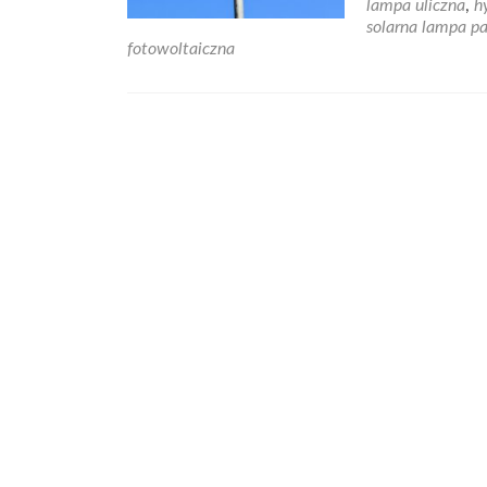
lampa uliczna
,
h
solarna lampa p
fotowoltaiczna