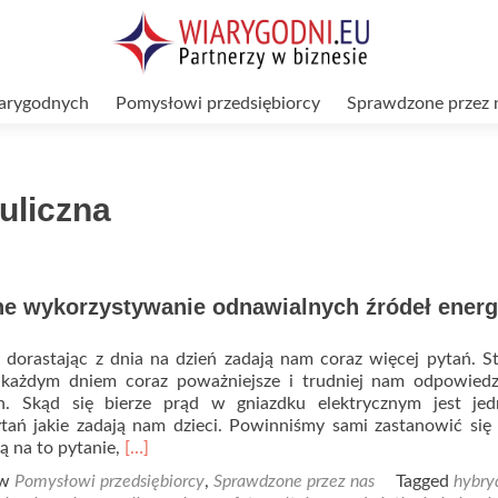
arygodnych
Pomysłowi przedsiębiorcy
Sprawdzone przez 
uliczna
e wykorzystywanie odnawialnych źródeł energ
dorastając z dnia na dzień zadają nam coraz więcej pytań. St
 każdym dniem coraz poważniejsze i trudniej nam odpowiedz
ch. Skąd się bierze prąd w gniazdku elektrycznym jest je
tań jakie zadają nam dzieci. Powinniśmy sami zastanowić się 
Read
ą na to pytanie,
[…]
more
 w
Pomysłowi przedsiębiorcy
,
Sprawdzone przez nas
Tagged
hybr
about