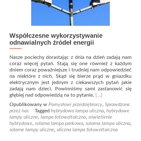
Współczesne wykorzystywanie
odnawialnych źródeł energii
Nasze pociechy dorastając z dnia na dzień zadają nam
coraz więcej pytań. Stają się one również z każdym
dniem coraz poważniejsze i trudniej nam odpowiedzieć
na niektóre z nich. Skąd się bierze prąd w gniazdku
elektrycznym jest jednym z ciekawszych pytań jakie
zadają nam dzieci. Powinniśmy sami zastanowić się
Read
głębiej nad odpowiedzią na to pytanie,
[…]
more
Opublikowany w
Pomysłowi przedsiębiorcy
,
Sprawdzone
about
przez nas
Tagged
hybrydowa lampa uliczna
,
hybrydowe
Współczesne
lampy uliczne
,
lampa fotowoltaiczna
,
oświetlenie
wykorzystywanie
hybrydowe
,
solarna lampa parkowa
,
solarna lampa uliczna
,
odnawialnych
solarne lampy uliczne
,
uliczna lampa fotowoltaiczna
źródeł
energii