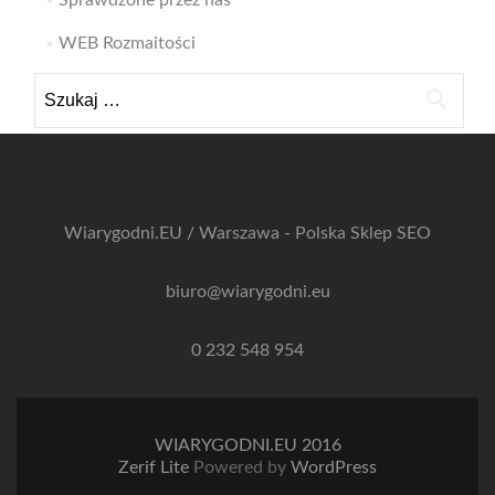
Sprawdzone przez nas
WEB Rozmaitości
Szukaj:
Wiarygodni.EU / Warszawa - Polska
Sklep SEO
biuro@wiarygodni.eu
0 232 548 954
WIARYGODNI.EU 2016
Zerif Lite
Powered by
WordPress