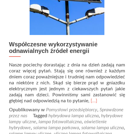
Współczesne wykorzystywanie
odnawialnych źródeł energii
Nasze pociechy dorastając z dnia na dzień zadają nam
coraz więcej pytań. Stają się one również z każdym
dniem coraz poważniejsze i trudniej nam odpowiedzieć
na niektóre z nich. Skąd się bierze prąd w gniazdku
elektrycznym jest jednym z ciekawszych pytań jakie
zadają nam dzieci. Powinniśmy sami zastanowić się
Read
głębiej nad odpowiedzią na to pytanie,
[…]
more
Opublikowany w
Pomysłowi przedsiębiorcy
,
Sprawdzone
about
przez nas
Tagged
hybrydowa lampa uliczna
,
hybrydowe
Współczesne
lampy uliczne
,
lampa fotowoltaiczna
,
oświetlenie
wykorzystywanie
hybrydowe
,
solarna lampa parkowa
,
solarna lampa uliczna
,
odnawialnych
solarne lampy uliczne
,
uliczna lampa fotowoltaiczna