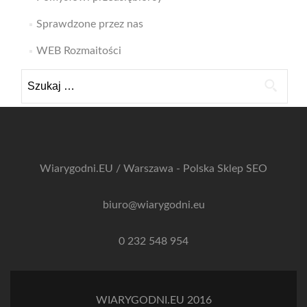
Sprawdzone przez nas
WEB Rozmaitości
Szukaj:
Wiarygodni.EU / Warszawa - Polska
Sklep SEO
biuro@wiarygodni.eu
0 232 548 954
WIARYGODNI.EU 2016