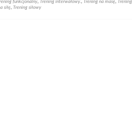
rening funkcjonalny
,
Trening interwałowy.
,
Trening na masę
,
Trening
Najlepsze
a siłę
,
Trening siłowy
treningi
w
jednym
miejscu