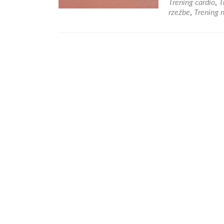
Trening cardio
,
T
rzeźbe
,
Trening n