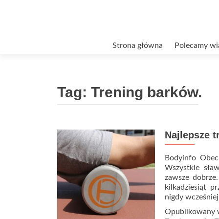
Przejdź
Strona główna
Polecamy wi
do
treści
Tag:
Trening barków.
Najlepsze t
Bodyinfo Obecn
Wszystkie sław
zawsze dobrze.
kilkadziesiąt p
nigdy wcześniej 
Opublikowany