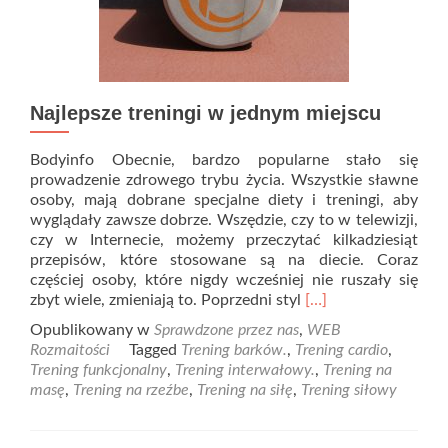
Najlepsze treningi w jednym miejscu
Bodyinfo Obecnie, bardzo popularne stało się
prowadzenie zdrowego trybu życia. Wszystkie sławne
osoby, mają dobrane specjalne diety i treningi, aby
wyglądały zawsze dobrze. Wszędzie, czy to w telewizji,
czy w Internecie, możemy przeczytać kilkadziesiąt
przepisów, które stosowane są na diecie. Coraz
częściej osoby, które nigdy wcześniej nie ruszały się
Read
zbyt wiele, zmieniają to. Poprzedni styl
[…]
more
Opublikowany w
Sprawdzone przez nas
,
WEB
about
Rozmaitości
Tagged
Trening barków.
,
Trening cardio
,
Najlepsze
Trening funkcjonalny
,
Trening interwałowy.
,
Trening na
treningi
masę
,
Trening na rzeźbe
,
Trening na siłę
,
Trening siłowy
w
jednym
miejscu