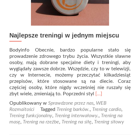
Najlepsze treningi w jednym miejscu
Bodyinfo Obecnie, bardzo popularne stało się
prowadzenie zdrowego trybu życia. Wszystkie sławne
osoby, mają dobrane specjalne diety i treningi, aby
wyglądały zawsze dobrze. Wszędzie, czy to w telewizji,
czy w Internecie, możemy przeczytać kilkadziesiąt
przepisów, które stosowane są na diecie. Coraz
częściej osoby, które nigdy wcześniej nie ruszały się
Read
zbyt wiele, zmieniają to. Poprzedni styl
[…]
more
Opublikowany w
Sprawdzone przez nas
,
WEB
about
Rozmaitości
Tagged
Trening barków.
,
Trening cardio
,
Najlepsze
Trening funkcjonalny
,
Trening interwałowy.
,
Trening na
treningi
masę
,
Trening na rzeźbe
,
Trening na siłę
,
Trening siłowy
w
jednym
miejscu