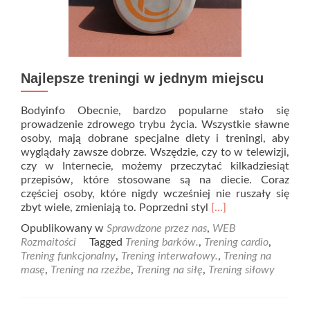
Najlepsze treningi w jednym miejscu
Bodyinfo Obecnie, bardzo popularne stało się
prowadzenie zdrowego trybu życia. Wszystkie sławne
osoby, mają dobrane specjalne diety i treningi, aby
wyglądały zawsze dobrze. Wszędzie, czy to w telewizji,
czy w Internecie, możemy przeczytać kilkadziesiąt
przepisów, które stosowane są na diecie. Coraz
częściej osoby, które nigdy wcześniej nie ruszały się
Read
zbyt wiele, zmieniają to. Poprzedni styl
[…]
more
Opublikowany w
Sprawdzone przez nas
,
WEB
about
Rozmaitości
Tagged
Trening barków.
,
Trening cardio
,
Najlepsze
Trening funkcjonalny
,
Trening interwałowy.
,
Trening na
treningi
masę
,
Trening na rzeźbe
,
Trening na siłę
,
Trening siłowy
w
jednym
miejscu