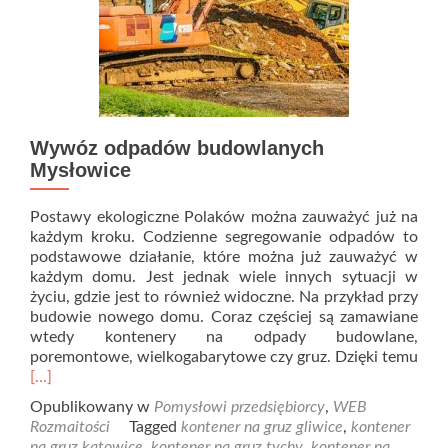
Wywóz odpadów budowlanych
Mysłowice
Postawy ekologiczne Polaków można zauważyć już na
każdym kroku. Codzienne segregowanie odpadów to
podstawowe działanie, które można już zauważyć w
każdym domu. Jest jednak wiele innych sytuacji w
życiu, gdzie jest to również widoczne. Na przykład przy
budowie nowego domu. Coraz częściej są zamawiane
wtedy kontenery na odpady budowlane,
poremontowe, wielkogabarytowe czy gruz. Dzięki temu
Read
[…]
more
Opublikowany w
Pomysłowi przedsiębiorcy
,
WEB
about
Rozmaitości
Tagged
kontener na gruz gliwice
,
kontener
Wywóz
na gruz katowice
,
kontener na gruz tychy
,
kontener na