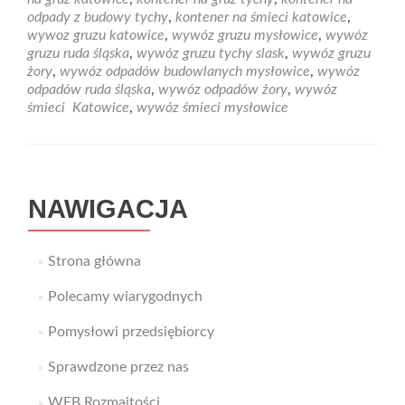
odpadów
odpady z budowy tychy
,
kontener na śmieci katowice
,
budowlanych
wywoz gruzu katowice
,
wywóz gruzu mysłowice
,
wywóz
Mysłowice
gruzu ruda śląska
,
wywóz gruzu tychy slask
,
wywóz gruzu
żory
,
wywóz odpadów budowlanych mysłowice
,
wywóz
odpadów ruda śląska
,
wywóz odpadów żory
,
wywóz
śmieci Katowice
,
wywóz śmieci mysłowice
NAWIGACJA
Strona główna
Polecamy wiarygodnych
Pomysłowi przedsiębiorcy
Sprawdzone przez nas
WEB Rozmaitości